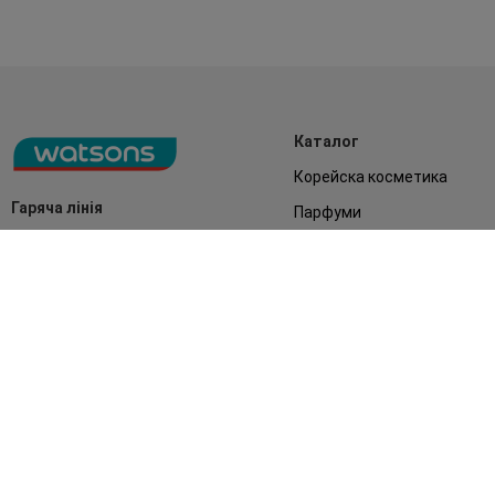
Каталог
Корейска косметика
Гаряча лінія
Парфуми
0 800 300 333
Акції
Обличчя
З 9:00 до 19:00
Без вихідних
Подарунки
Дім
Аксесуари
Бренди