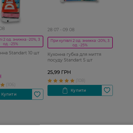
 08
28 07 - 09 08
і 2 од. знижка -20%, 3
При купівлі 2 од. знижка -20%, 3
од. -25%
од. -25%
нна Standart 10 шт
Кухонна губка для миття
посуду Standart 5 шт
25,99 ГРН
Н