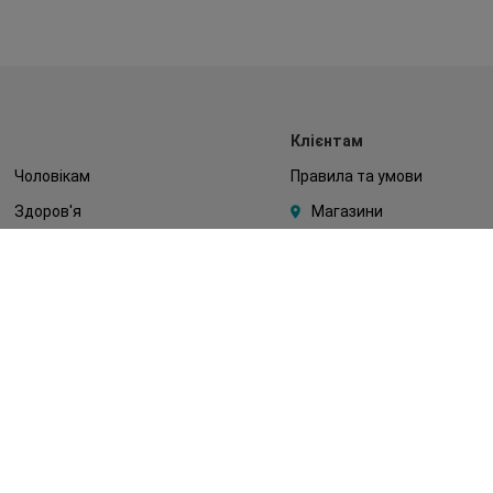
Клієнтам
Чоловікам
Правила та умови
Здоров'я
Магазини
Макіяж
Watsons Club
Тіло
Подарункові сертифікати
Діти
Про Watsons
Волосся
Кар'єра у Watsons
Дерматокосметика
Контакти
Блог
Оплата та доставка