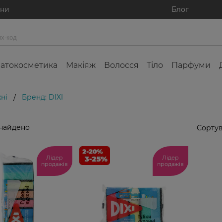
ини
Блог
атокосметика
Макіяж
Волосся
Тіло
Парфуми
хні
Бренд: DIXI
/
знайдено
Сортув
Лідер
Лідер
продажів
продажів