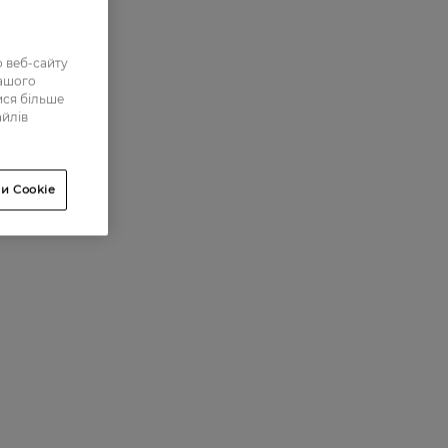
 веб-сайту
нашого
ися більше
айлів
и Cookie