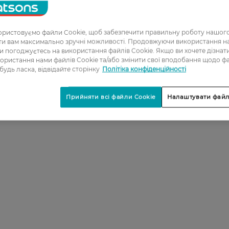
ристовуємо файли Cookie, щоб забезпечити правильну роботу нашого
ати вам максимально зручні можливості. Продовжуючи використання 
ви погоджуєтесь на використання файлів Cookie. Якщо ви хочете дізнат
ористання нами файлів Cookie та/або змінити свої вподобання щодо ф
 будь ласка, відвідайте сторінку
Політіка конфіденційності
Прийняти всі файли Cookie
Налаштувати файл