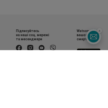
x
Підписуйтесь
Watsons в
на наші соц. мережі
вашому
та месенджери
смартфоні