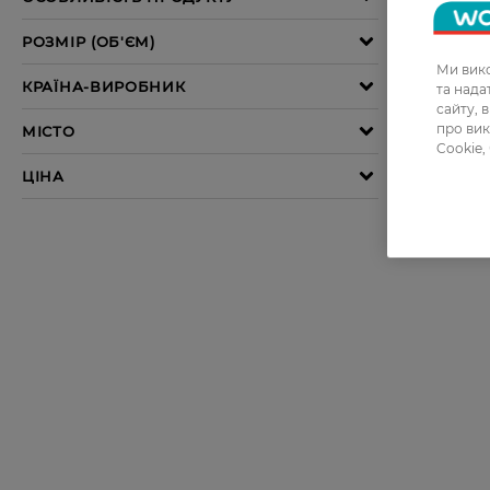
Ми вико
та над
сайту, 
про вик
Cookie,