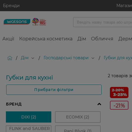
Бренди
Магаз
Акції
Корейська косметика
Дім
Обличчя
Дерм
Дім
Господарські товари
Губки для ку
/
/
/
2
товарів 
Губки для кухні
Прибрати фільтри
-21%