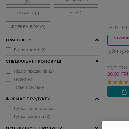
28 07 - 09
При купівл
Губка кухо
33,99 ГРН
26,99 ГР