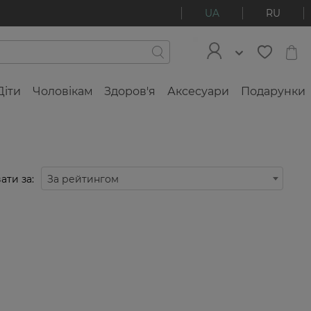
UA
RU
Діти
Чоловікам
Здоров'я
Аксесуари
Подарунки
ати за:
За рейтингом