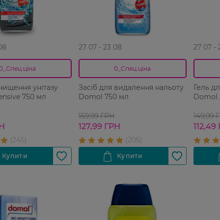
08
27 07 - 23 08
27 07 -
0_Спец.ціна
0_Спец.ціна
 чищення унітазу
Засіб для видалення нальоту
Гель дл
Domol Intensive 750 мл
Domol 750 мл
Domol 
159,99 ГРН
149,99 
РН
127,99 ГРН
112,49