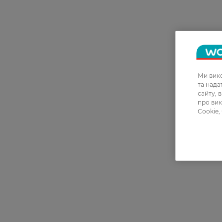
Ми вико
та над
сайту, 
про вик
Cookie,