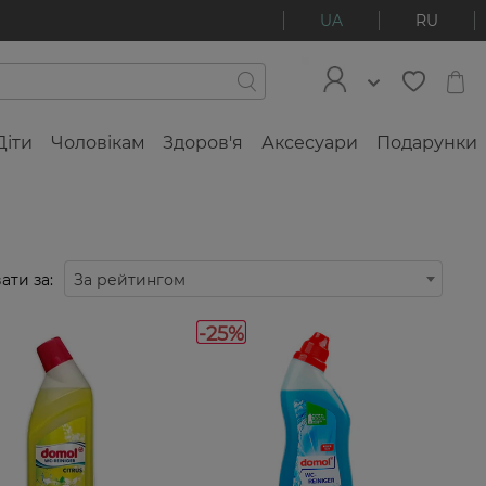
UA
RU
Діти
Чоловікам
Здоров'я
Аксесуари
Подарунки
ати за:
За рейтингом
-25%