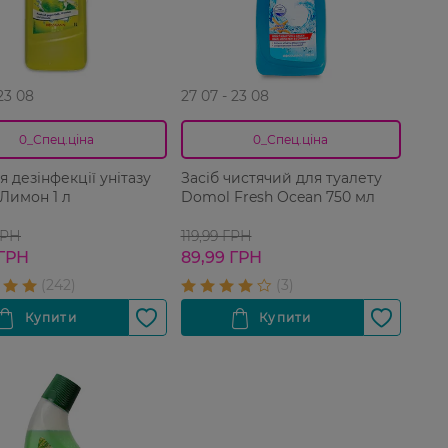
 23 08
27 07 - 23 08
0_Спец.ціна
0_Спец.ціна
я дезінфекції унітазу
Засіб чистячий для туалету
Лимон 1 л
Domol Fresh Ocean 750 мл
ГРН
119,99 ГРН
 ГРН
89,99 ГРН