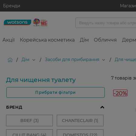
Бренди
Магаз
Акції
Корейська косметика
Дім
Обличчя
Дерм
Дім
Засоби для прибирання
Для чище
/
/
/
7
товарів 
Для чищення туалету
-20%
Прибрати фільтри