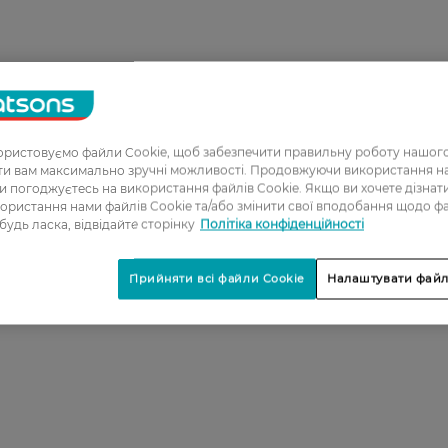
ристовуємо файли Cookie, щоб забезпечити правильну роботу нашого
ати вам максимально зручні можливості. Продовжуючи використання 
ви погоджуєтесь на використання файлів Cookie. Якщо ви хочете дізнат
ористання нами файлів Cookie та/або змінити свої вподобання щодо ф
 будь ласка, відвідайте сторінку
Політіка конфіденційності
Прийняти всі файли Cookie
Налаштувати файл