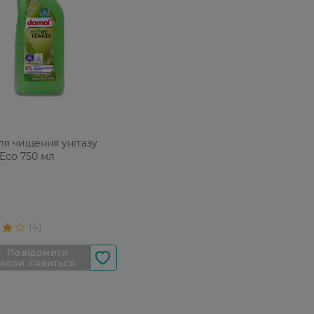
для чищення унітазу
Еco 750 мл