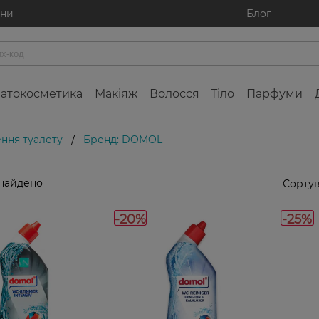
ини
Блог
атокосметика
Макіяж
Волосся
Тіло
Парфуми
ння туалету
Бренд: DOMOL
/
знайдено
Сортув
-20%
-25%