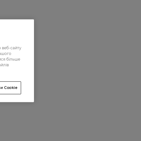
 веб-сайту
нашого
ися більше
айлів
и Cookie