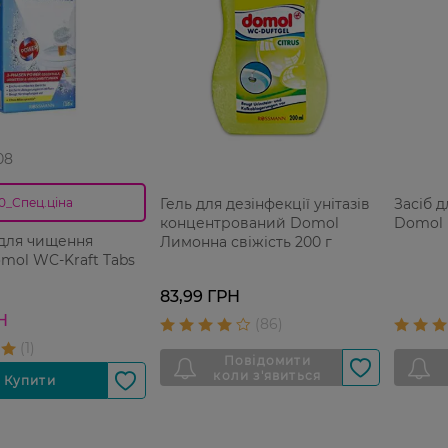
08
Гель для дезінфекції унітазів
Засіб 
0_Спец.ціна
концентрований Domol
Domol 
 для чищення
Лимонна свіжість 200 г
omol WC-Kraft Tabs
83,99 ГРН
Н