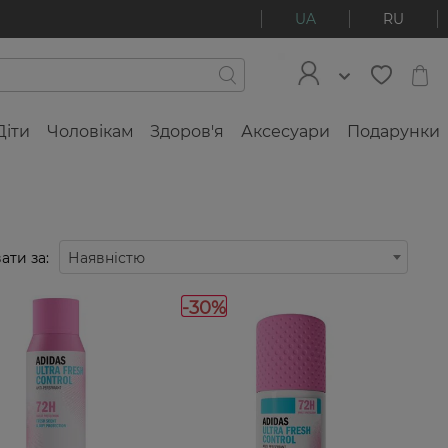
UA
RU
Діти
Чоловікам
Здоров'я
Аксесуари
Подарунки
ати за:
Наявністю
-30%