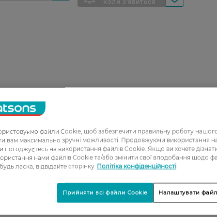
ристовуємо файли Cookie, щоб забезпечити правильну роботу нашого
ати вам максимально зручні можливості. Продовжуючи використання 
ви погоджуєтесь на використання файлів Cookie. Якщо ви хочете дізнат
ористання нами файлів Cookie та/або змінити свої вподобання щодо ф
 будь ласка, відвідайте сторінку
Політіка конфіденційності
Прийняти всі файли Cookie
Налаштувати файл