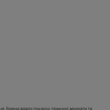
ня.
Бренд вдало поєднує приємні аромати та