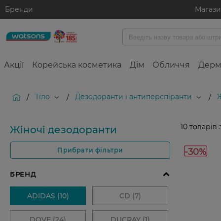
Бренди
Магаз
Акції
Корейська косметика
Дім
Обличчя
Дерм
Тіло
Дезодоранти і антиперспіранти
/
/
/
10
товарів 
Жіночі дезодоранти
-30%
Прибрати фільтри