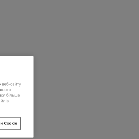
 веб-сайту
нашого
ися більше
айлів
и Cookie