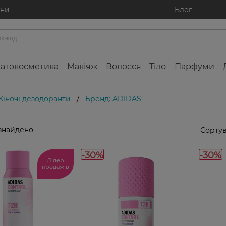
ини
Блог
атокосметика
Макіяж
Волосся
Тіло
Парфуми
Жіночі дезодоранти
Бренд: ADIDAS
/
знайдено
Сортув
-30%
-30%
Лідер
продажів