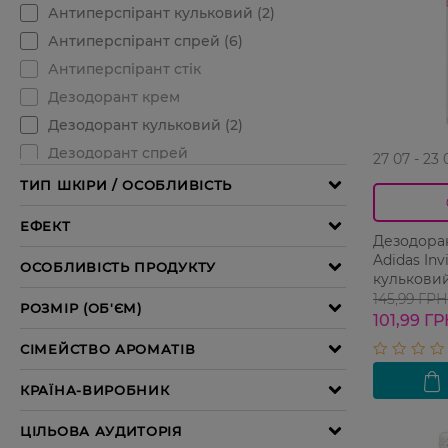
27 07 - 23 
Дезодора
Adidas Inv
кульковий
145,99 ГРН
101,99 Г