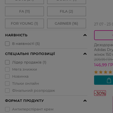
27 07 - 23 
Дезодоран
Adidas Dr
жінок 150
209,99 ГР
146,99 Г
-30%