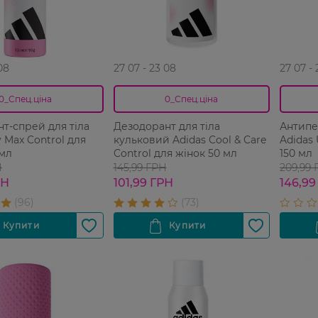
08
27 07 - 23 08
27 07 -
0_Спец.ціна
0_Спец.ціна
т-спрей для тіла
Дезодорант для тіла
Антипе
y Max Control для
кульковий Adidas Cool & Care
Adidas 
 мл
Control для жінок 50 мл
150 мл
Н
145,99 ГРН
209,99
РН
101,99 ГРН
146,99