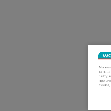
Ми вико
та над
сайту, 
про вик
Cookie,