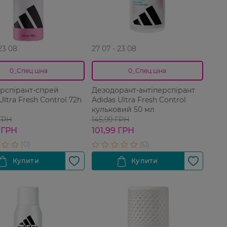
 23 08
27 07 - 23 08
0_Спец.ціна
0_Спец.ціна
рспірант-спрей
Дезодорант-антіперспірант
Ultra Fresh Control 72h
Adidas Ultra Fresh Control
кульковий 50 мл
 ГРН
145,99 ГРН
 ГРН
101,99 ГРН