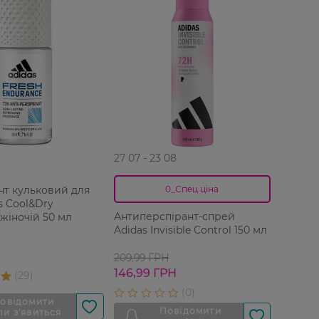
27 07 - 23 08
нт кульковий для
0_Спец.ціна
s Cool&Dry
Антиперспірант-спрей
 жіночій 50 мл
Adidas Invisible Control 150 мл
209,99 ГРН
146,99 ГРН