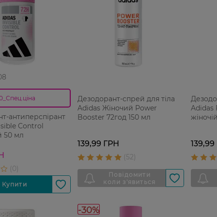
08
Дезодорант-спрей для тіла
Дезодо
0_Спец.ціна
Adidas Жіночий Power
Adidas 
нт-антиперспірант
Booster 72год 150 мл
жіночій
isible Control
 50 мл
139,99 ГРН
139,99
РН
-30%