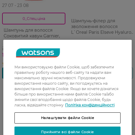
27 07 - 23 08
0_Спец.ціна
Шампунь-філер для
зволоження волосся
Шампунь для волосся
L`Oreal Paris Elseve Hyaluron
Соковитий кавун Garnier,
Plump 400 мл
350 мл 350 мл
255,99 ГРН
236,99 ГРН
178,99 ГРН
Ми використовуємо файли Cookie, щоб забезпечити
правильну роботу нашого веб-сайту та надати вам
максимально зручні можливості. Продовжуючи
використання нашого сайту, ви погоджуєтесь на
використання файлів Cookie. Якщо ви хочете дізнатися
більше про використання нами файлів Cookie та/або
змінити свої вподобання щодо файлів Cookie, будь
ласка, відвідайте сторінку
Політіка конфіденційності
Налаштувати файли Cookie
Прийняти всі файли Cookie