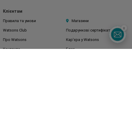
Клієнтам
Правила та умови
Магазини
x
Watsons Club
Подарункові сертифікати
Про Watsons
Кар'єра у Watsons
Контакти
Блог
Оплата та доставка
FAQ
Політика конфіденційності
Публічна оферта
ЗМІ про нас
Повернення замовлення
Підписуйтесь
на наші соц. мережі
та месенджери
Watsons в вашому смартфоні