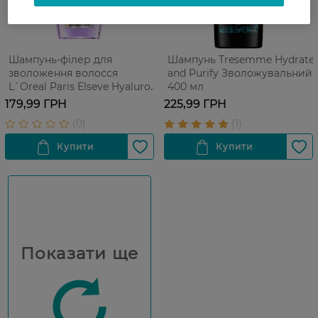
Шампунь-філер для
Шампунь Tresemme Hydrate
зволоження волосся
and Purify Зволожувальний
L`Oreal Paris Elseve Hyaluron
400 мл
Plump 250 мл
179,99 ГРН
225,99 ГРН
Показати ще