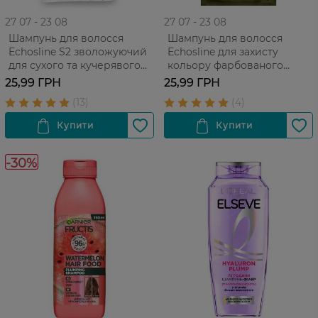
27 07 - 23 08
27 07 - 23 08
Шампунь для волосся
Шампунь для волосся
Echosline S2 зволожуючий
Echosline для захисту
для сухого та кучерявого
кольору фарбованого
волосся 15 мл
волосся 15 мл
25,99 ГРН
25,99 ГРН
-30%