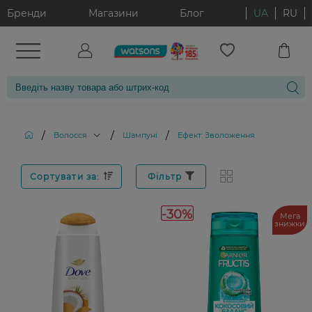
Бренди
Магазини
Блог
UA
RU
/
/
/
Волосся
Шампуні
Ефект: Зволоження
Сортувати за:
Фільтр
-30%
Мега
знижки