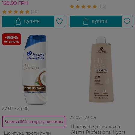
мл
129,99 ГРН
27 07 - 23 08
27 07 - 23 08
Знижка 60% на другу одиницю
Шампунь для волосся
Alama Professional Hydra
Шампунь проти лупи