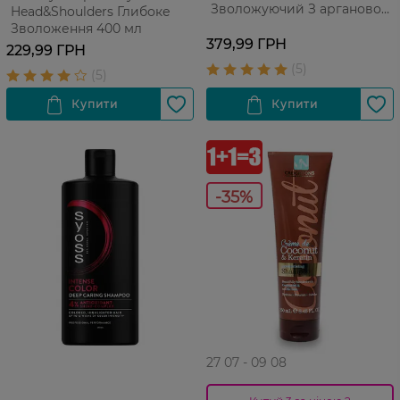
Зволожуючий З аргановою
Head&Shoulders Глибоке
олією Для сухого волосся
Зволоження 400 мл
500 мл
379,99 ГРН
229,99 ГРН
-35%
27 07 - 09 08