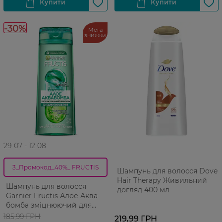
-30%
Мега
знижки
29 07 - 12 08
3_Промокод_40%_ FRUCTIS
Шампунь для волосся Dove
Hair Therapy Живильний
Шампунь для волосся
догляд 400 мл
Garnier Fructis Алое Аква
бомба зміцнюючий для
нормального волосся 400
185,99 ГРН
219,99 ГРН