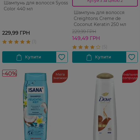
Купуй 3 за ціною 2
Шампунь для волосся Syoss
Color 440 мл
Шампунь для волосся
Creightons Creme de
Coconut Keratin 250 мл
229,99 ГРН
229,99 ГРН
149,49 ГРН
-40%
Мега
Фінальний
знижки
розпрода