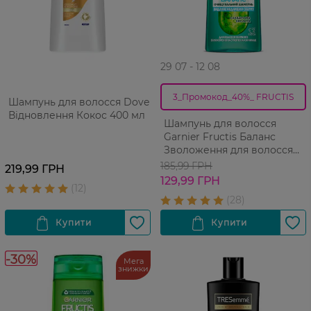
29 07 - 12 08
3_Промокод_40%_ FRUCTIS
Шампунь для волосся Dove
Відновлення Кокос 400 мл
Шампунь для волосся
Garnier Fructis Баланс
Зволоження для волосся
жирного біля коріння і
185,99 ГРН
219,99 ГРН
сухого на кінчиках 400 мл
129,99 ГРН
-30%
Мега
знижки