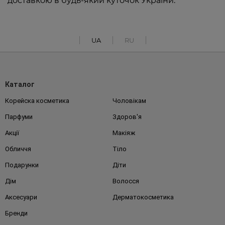
доставкою в будь-який куточок України.
UA
RU
Каталог
Корейска косметика
Чоловікам
Парфуми
Здоров'я
Акції
Макіяж
Обличчя
Тіло
Подарунки
Діти
Дім
Волосся
Аксесуари
Дерматокосметика
Бренди