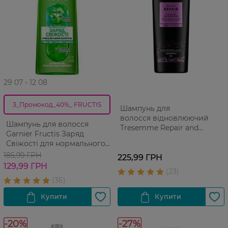
29 07 - 12 08
3_Промокод_40%_ FRUCTIS
Шампунь для
волосся відновлюючий
Шампунь для волосся
Tresemme Repair and
Garnier Fructis Заряд
Protect 400 мл
Свіжості для нормального
волосся схильного до
185,99 ГРН
225,99 ГРН
жирності 400 мл
129,99 ГРН
-20%
-27%