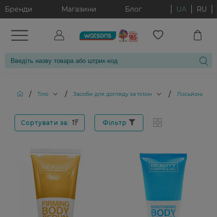
Бренди
Магазини
Блог
UA
RU
/
/
/
Тіло
Засоби для догляду за тілом
Лосьйони для 
Сортувати за:
Фільтр