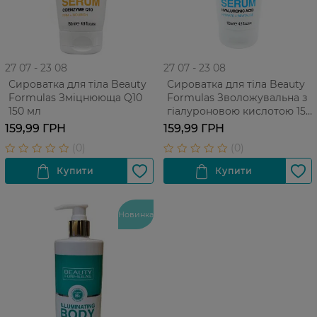
27 07 - 23 08
27 07 - 23 08
Сироватка для тіла Beauty
Сироватка для тіла Beauty
Formulas Зміцнююща Q10
Formulas Зволожувальна з
150 мл
гіалуроновою кислотою 150
мл
159,99 ГРН
159,99 ГРН
Новинка