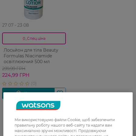
27 07 - 23 08
0_Спец.ціна
Лосьйон для тіла Beauty
Formulas Niacinamide
освітлюючий 500 мл
299,99 ГРН
224,99 ГРН
Ми використовуємо файли Cookie, щоб забезпечити
правильну роботу нашого веб-сайту та надати вам
максимально зручні можливості. Продовжуючи