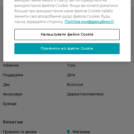
використання нашого сайту, ви погоджуєтесь на
UA
RU
використання файлів Cookie. Якщо ви хочете дізнатися
більше про використання нами файлів Cookie та/або
змінити свої вподобання щодо файлів Cookie, будь
ласка, відвідайте сторінку
Політіка конфіденційності
Каталог
Налаштувати файли Cookie
Корейска косметика
Чоловікам
Парфуми
Здоров'я
Прийняти всі файли Cookie
Акції
Макіяж
Обличчя
Тіло
Подарунки
Діти
Дім
Волосся
Аксесуари
Дерматокосметика
Бренди
Клієнтам
Правила та умови
Магазини