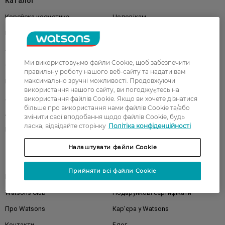
Каталог
Корейска косметика
Чоловікам
Парфуми
Здоров'я
Акції
Макіяж
Ми використовуємо файли Cookie, щоб забезпечити
Обличчя
Тіло
правильну роботу нашого веб-сайту та надати вам
максимально зручні можливості. Продовжуючи
Подарунки
Діти
використання нашого сайту, ви погоджуєтесь на
Дім
Волосся
використання файлів Cookie. Якщо ви хочете дізнатися
більше про використання нами файлів Cookie та/або
Аксесуари
Дерматокосметика
змінити свої вподобання щодо файлів Cookie, будь
ласка, відвідайте сторінку
Політіка конфіденційності
Бренди
Налаштувати файли Cookie
Клієнтам
Прийняти всі файли Cookie
Правила та умови
Магазини
Watsons Club
Подарункові сертифікати
Про Watsons
Кар'єра у Watsons
Контакти
Блог