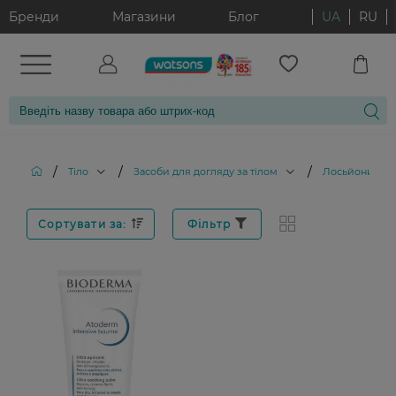
Бренди
Магазини
Блог
UA
RU
/
/
/
Тіло
Засоби для догляду за тілом
Лосьйони для 
Сортувати за:
Фільтр