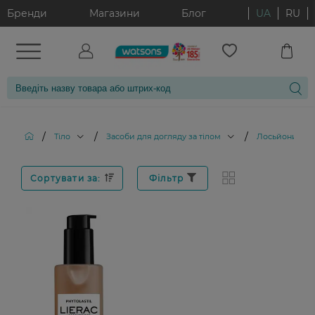
Бренди
Магазини
Блог
UA
RU
/
/
/
Тіло
Засоби для догляду за тілом
Лосьйони для 
Сортувати за:
Фільтр