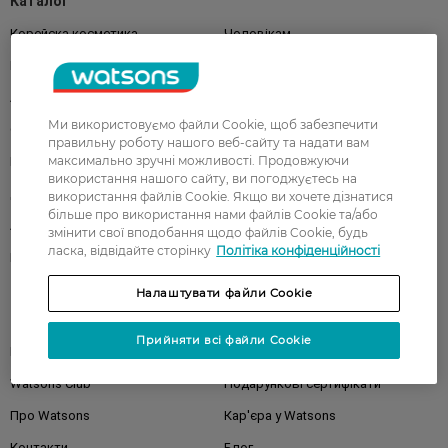
Каталог
Корейска косметика
Чоловікам
Парфуми
Здоров'я
Акції
Макіяж
Ми використовуємо файли Cookie, щоб забезпечити
Обличчя
Тіло
правильну роботу нашого веб-сайту та надати вам
максимально зручні можливості. Продовжуючи
Подарунки
Діти
використання нашого сайту, ви погоджуєтесь на
Дім
Волосся
використання файлів Cookie. Якщо ви хочете дізнатися
більше про використання нами файлів Cookie та/або
Аксесуари
Дерматокосметика
змінити свої вподобання щодо файлів Cookie, будь
ласка, відвідайте сторінку
Політіка конфіденційності
Бренди
Налаштувати файли Cookie
Клієнтам
Прийняти всі файли Cookie
Правила та умови
Магазини
Watsons Club
Подарункові сертифікати
Про Watsons
Кар'єра у Watsons
Контакти
Блог