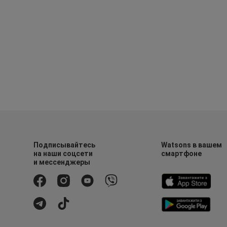
Подписывайтесь
Watsons в вашем
на наши соцсети
смартфоне
и мессенджеры