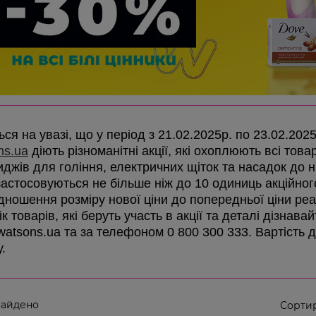
ся на увазі, що у період з 21.02.2025р. по 23.02.202
ns.ua
діють різноманітні акції, які охоплюють всі товар
иджів для гоління, електричних щіток та насадок до ни
 застосовуються не більше ніж до 10 одиниць акційно
ідношення розміру нової ціни до попередньої ціни реа
к товарів, які беруть участь в акції та деталі дізнав
 watsons.ua та за телефоном 0 800 300 333. Вартість 
у.
найдено
Сортир