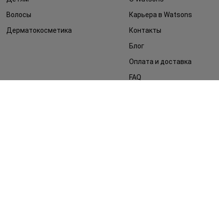
Волосы
Карьера в Watsons
Дерматокосметика
Контакты
Блог
Оплата и доставка
FAQ
Политика
конфиденциальности
Публичная оферта
СМИ о нас
Возврат заказа
©2014 - 2026. Условия использования сайта