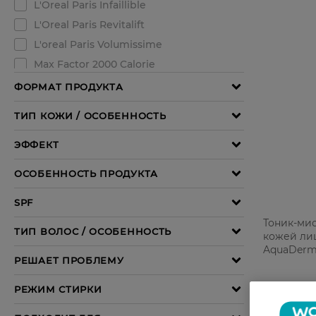
Тоник-мис
кожей лиц
AquaDermi
131,99 ГР