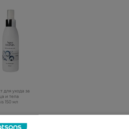
т для ухода за
а и тела
s 150 мл
Н