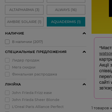
*Маєть
watso
картр
Акції
співв
перелі
сайті
зв'язк
1
товаров 