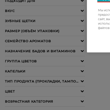
Мы испо
предос
сайт, в
использ
файлов 