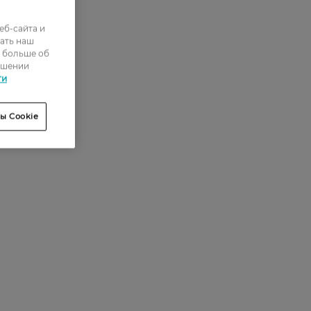
еб-сайта и
ать наш
ь больше об
ошении
ти
ы Cookie