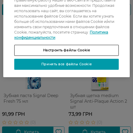
правильную работу нашего веб-сайта и предоставить
вам максимально удобные возможности. Продолжая
использовать наш сайт, вы соглашаетесь на
использование файлов Cookie. Если вы хотите узнать
больше об использовании нами файлов Cookie и/или
изменить свои предпочтения в отношении файлов
Cookie, пожалуйста, посетите страницу
Политика
конфиденциальности
Настроить файлы Cookie
Принять все файлы Cookie
Зубная паста Signal Deep
Зубная щетка medium
Fresh 75 мл
Signal Anti-Plaque Action 2
шт
91,99 ГРН
73,99 ГРН