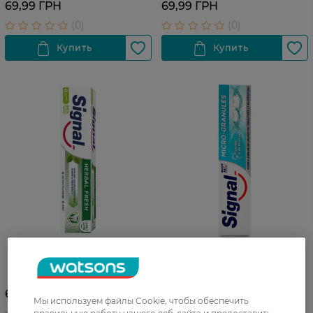
69,99 ГРН
69,99 ГРН
Зубная паста для всей
Паста зубная с
семьи Signal Природная
микрогранулами Signal 75
свежесть 75 мл
мл
69,99 ГРН
91,99 ГРН
Мы используем файлы Cookie, чтобы обеспечить