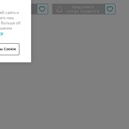
еб-сайта и
ать наш
ь больше об
ошении
ти
ы Cookie