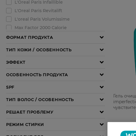
Гель очищ
imperfect
чувствит
200 мл
299,99 Г