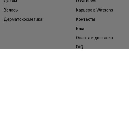
Детям
О Watsons
Волосы
Карьера в Watsons
Дерматокосметика
Контакты
Блог
Оплата и доставка
FAQ
Политика
конфиденциальности
Публичная оферта
СМИ о нас
Возврат заказа
©2014 - 2026. Условия использования сайта