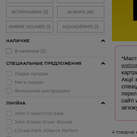
*Маєть
watso
картр
Акції
співв
перелі
сайті
зв'язк
4
товаров 