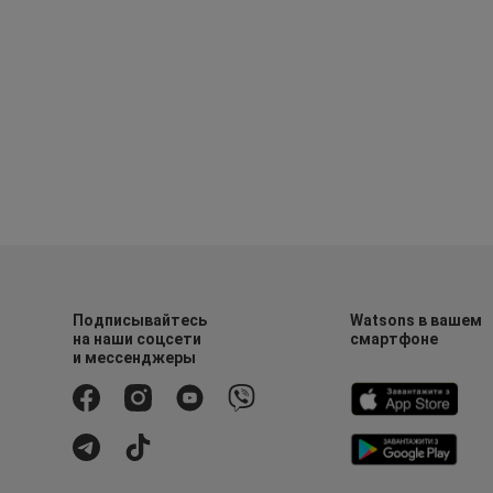
Подписывайтесь
Watsons в вашем
на наши соцсети
смартфоне
и мессенджеры