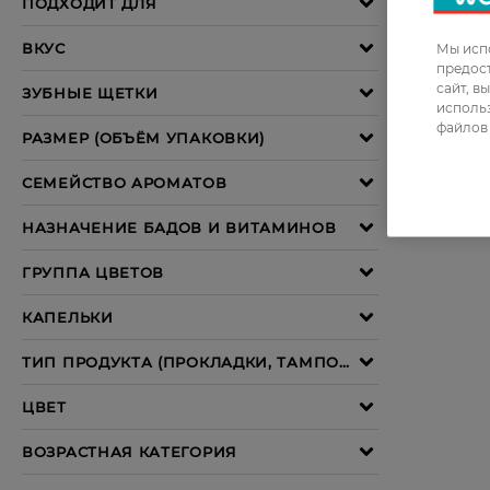
Мы испо
предос
сайт, в
использ
файлов 