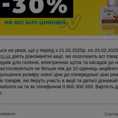
ся на увазі, що у період з 21.02.2025р. по 23.02.202
ns.ua
діють різноманітні акції, які охоплюють всі товар
иджів для гоління, електричних щіток та насадок до ни
 застосовуються не більше ніж до 10 одиниць акційно
ідношення розміру нової ціни до попередньої ціни реа
к товарів, які беруть участь в акції та деталі дізнав
 watsons.ua та за телефоном 0 800 300 333. Вартість 
у.
найдено
Сортир