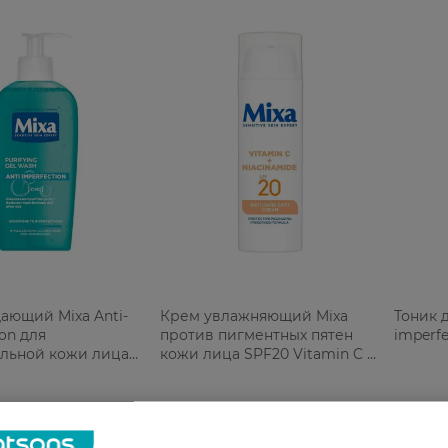
ающий Mixa Anti-
Крем увлажняющий Mixa
Тоник д
ion для
против пигментных пятен
imperf
ельной кожи лица
кожи лица SPF20 Vitamin C +
Niacinamide 50 мл
РН
475,99 ГРН