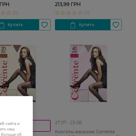
 ГРН
213,99 ГРН
 23 08
27 07 - 23 08
еб-сайта и
0_Спец.ціна
ать наш
Колготы женские Corrente
ь больше об