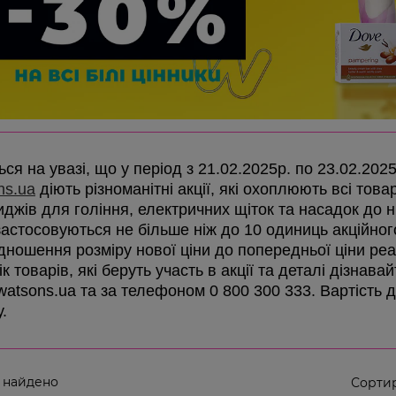
ся на увазі, що у період з 21.02.2025р. по 23.02.202
ns.ua
діють різноманітні акції, які охоплюють всі товар
иджів для гоління, електричних щіток та насадок до ни
 застосовуються не більше ніж до 10 одиниць акційно
ідношення розміру нової ціни до попередньої ціни реа
к товарів, які беруть участь в акції та деталі дізнав
 watsons.ua та за телефоном 0 800 300 333. Вартість 
у.
 найдено
Сортир