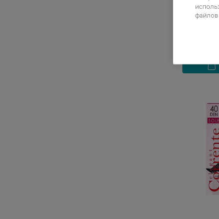
Acivita 40
использ
2
файлов 
207,99 Г