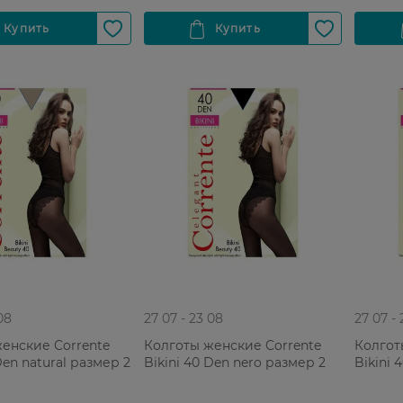
08
27 07 - 23 08
27 07 -
енские Corrente
Колготы женские Corrente
Колгот
Den natural размер 2
Bikini 40 Den nero размер 2
Bikini 