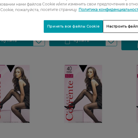
 Den natural размер
Acivita 40 Den natural размер
Колгот
овании нами файлов Cookie и/или изменить свои предпочтения в отн
3
Sole 20
Cookie, пожалуйста, посетите страницу
Политика конфиденциальнос
114,99 
РН
207,99 ГРН
91,99 
Принять все файлы Cookie
Настроить файл