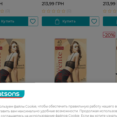
РН
213,99 ГРН
213,99
-20%
27 07 -
08
27 07 - 23 08
льзуем файлы Cookie, чтобы обеспечить правильную работу нашего в
тавить вам максимально удобные возможности. Продолжая использов
енские Corrente
Колготы женские Corrente
ы соглашаетесь на использование файлов Cookie. Если вы хотите узнат