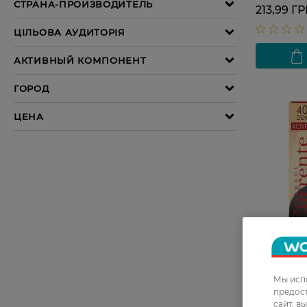
213,99 Г
27 07 - 23 
Мы испо
предос
Колготы ж
сайт, в