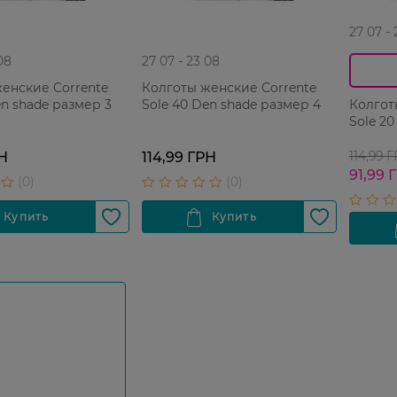
27 07 -
08
27 07 - 23 08
енские Corrente
Колготы женские Corrente
en shade размер 3
Sole 40 Den shade размер 4
Колгот
Sole 20
114,99 
РН
114,99 ГРН
91,99 