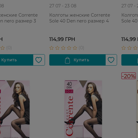
08
27 07 - 23 08
27 07 -
енские Corrente
Колготы женские Corrente
Колгот
en nero размер 3
Sole 40 Den nero размер 4
Sole 40
РН
114,99 ГРН
114,99
-20%