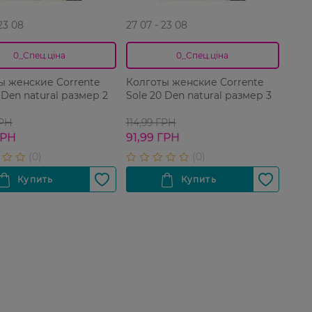
 23 08
27 07 - 23 08
0_Спец.ціна
0_Спец.ціна
ы женские Corrente
Колготы женские Corrente
 Den natural размер 2
Sole 20 Den natural размер 3
ГРН
114,99 ГРН
ГРН
91,99 ГРН