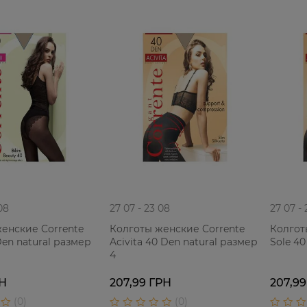
08
27 07 - 23 08
27 07 -
енские Corrente
Колготы женские Corrente
Колгот
Den natural размер
Acivita 40 Den natural размер
Sole 40
4
РН
207,99 ГРН
207,99