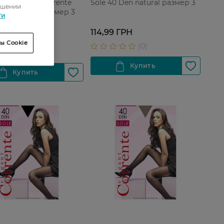
Sole 40 Den natural размер 3
ы женские Corrente
ошении
 Den visone размер 3
ти
ГРН
114,99 ГРН
ГРН
ы Cookie