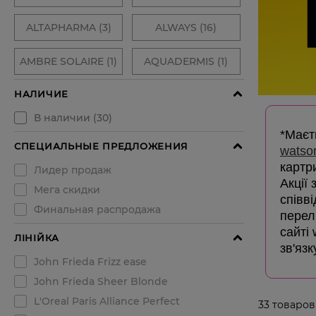
*Маєть
watso
картр
Акції
співв
перелі
сайті
зв'язк
33
товаров