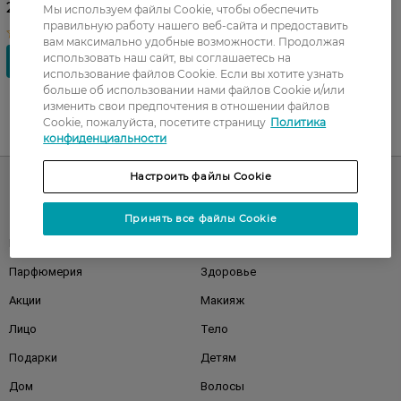
Мицеллярная вода 200 мл +
299,99 ГРН
Мы используем файлы Cookie, чтобы обеспечить
Пенка 150 мл +
правильную работу нашего веб-сайта и предоставить
Напульсники
вам максимально удобные возможности. Продолжая
использовать наш сайт, вы соглашаетесь на
использование файлов Cookie. Если вы хотите узнать
больше об использовании нами файлов Cookie и/или
изменить свои предпочтения в отношении файлов
Cookie, пожалуйста, посетите страницу
Политика
UA
RU
конфиденциальности
Настроить файлы Cookie
Каталог
Принять все файлы Cookie
Корейская косметика
Мужчинам
Парфюмерия
Здоровье
Акции
Макияж
Лицо
Тело
Подарки
Детям
Дом
Волосы