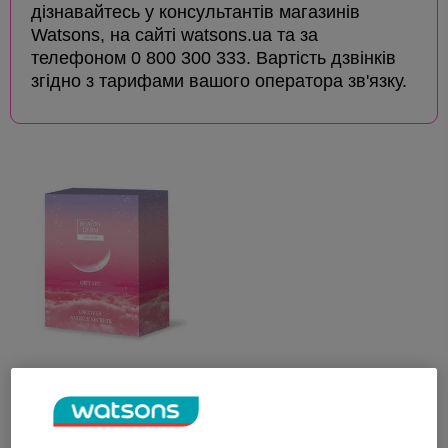
дізнавайтесь у консультантів магазинів
Watsons, на сайті watsons.ua та за
телефоном 0 800 300 333. Вартість дзвінків
згідно з тарифами вашого оператора зв'язку.
Подарочный набор для
ухода за лицом
BEAUTYDERM Ready?Glow!