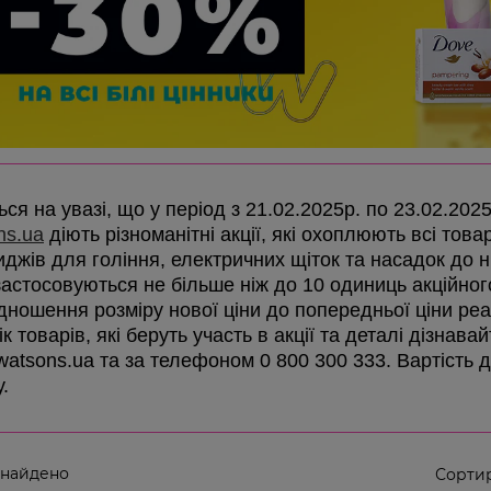
ся на увазі, що у період з 21.02.2025р. по 23.02.202
ns.ua
діють різноманітні акції, які охоплюють всі товар
иджів для гоління, електричних щіток та насадок до ни
 застосовуються не більше ніж до 10 одиниць акційно
ідношення розміру нової ціни до попередньої ціни реа
к товарів, які беруть участь в акції та деталі дізнав
 watsons.ua та за телефоном 0 800 300 333. Вартість 
у.
 найдено
Сортир