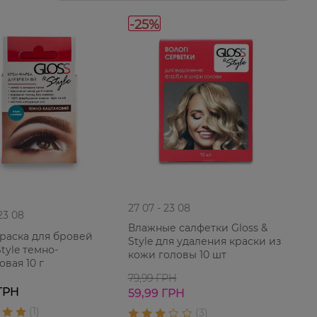
-25%
27 07 - 23 08
 23 08
Влажные салфетки Gloss &
раска для бровей
Style для удаления краски из
tyle темно-
кожи головы 10 шт
овая 10 г
79,99 ГРН
ГРН
59,99 ГРН