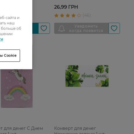
26,99 ГРН
ГРН
еб-сайта и
ать наш
ь больше об
ошении
ти
ы Cookie
т для денег С Днем
Конверт для денег
ия 1 шт
Немножко зелени 1 шт