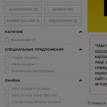
*Маєть
watso
картр
Акції
співв
перелі
сайті
зв'язк
15
товаров