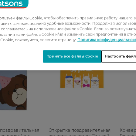
Н
34,99 ГРН
41,99 
льзуем файлы Cookie, чтобы обеспечить правильную работу нашего в
тавить вам максимально удобные возможности. Продолжая использов
ы соглашаетесь на использование файлов Cookie. Если вы хотите узнат
овании нами файлов Cookie и/или изменить свои предпочтения в отн
Cookie, пожалуйста, посетите страницу
Политика конфиденциальнос
Принять все файлы Cookie
Настроить файл
 поздравительная
Открытка поздравительная
Конвер
ля денег 1 шт
конверт для денег От нас 1
Рожден