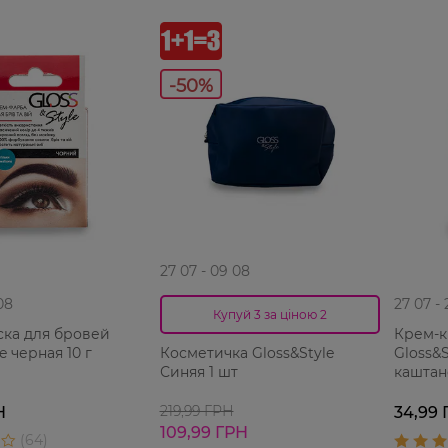
-50%
27 07 - 09 08
08
27 07 -
Купуй 3 за ціною 2
ска для бровей
Крем-к
e черная 10 г
Gloss&S
Косметичка Gloss&Style
каштан
Синяя 1 шт
219,99 ГРН
Н
34,99 
109,99 ГРН