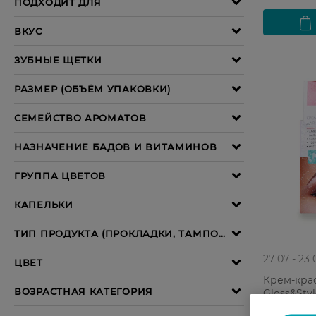
27 07 - 23 
Крем-кра
Gloss&Sty
10 г