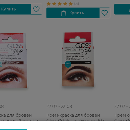
08
27 07 - 23 08
27 07 -
ска для бровей
Крем-краска для бровей
Крем о
le светлый каштан
Gloss&Style графитовая 10 г
Gloss&S