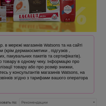
5р. в мережі магазинів Watsons та на сайті
и (крім дермакосметики , підгузків ,
х, пакувальних пакетів та сертифікатів).
го товару в одному чеку. Інформацію про
лізації товару або про розмір знижки,
айтесь у консультантів магазинів Watsons, на
дзвінків згідно з тарифами вашого оператора
овать по:
Рекомендации