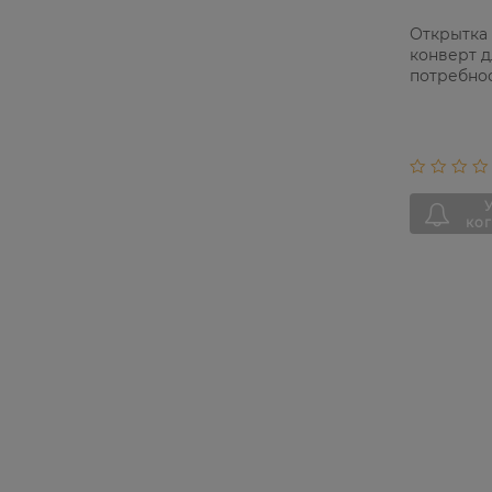
Открытка
конверт д
потребнос