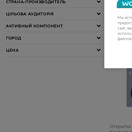
34,99 ГР
Мы испо
предос
сайт, в
использ
файлов 
Открытка
Конверт д