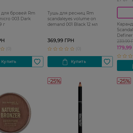
 для бровей Rm
Тушь для ресниц Rm
micro 003 Dark
scandaleyes volume on
Каранд
9 г
demand 001 Black 12 мл
Scandal
Definer
РН
369,99 ГРН
Brown 
239,99 
179,99
-25%
-25%