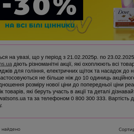
ся на увазі, що у період з 21.02.2025р. по 23.02.202
ns.ua
діють різноманітні акції, які охоплюють всі товар
иджів для гоління, електричних щіток та насадок до ни
 застосовуються не більше ніж до 10 одиниць акційно
ідношення розміру нової ціни до попередньої ціни реа
к товарів, які беруть участь в акції та деталі дізнав
 watsons.ua та за телефоном 0 800 300 333. Вартість 
у.
 найдено
Сортир