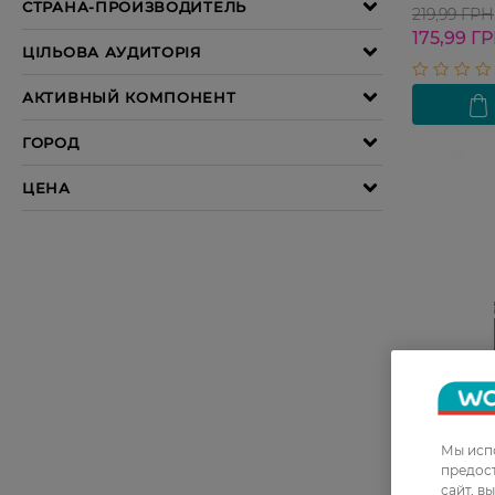
219,99 ГРН
175,99 Г
Мы испо
предос
Подводка 
сайт, в
GLAM'EYES