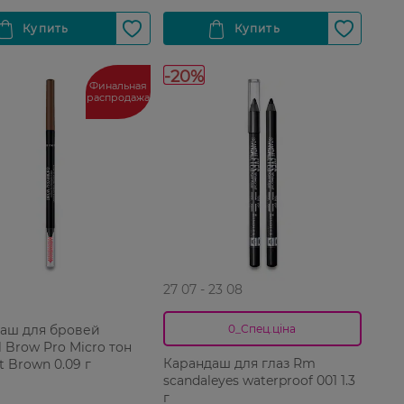
-20%
Финальная
распродажа
27 07 - 23 08
аш для бровей
0_Спец.ціна
 Brow Pro Micro тон
Карандаш для глаз Rm
t Brown 0.09 г
scandaleyes waterproof 001 1.3
г