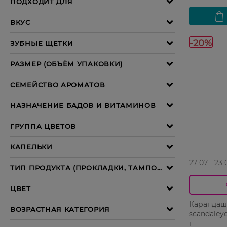
-20%
27 07 - 23 
Карандаш
scandaleye
г