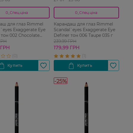
0_Спец.ціна
0_Спец.ціна
аш для глаз Rimmel
Карандаш для глаз Rimmel
`eyes Exaggerate Eye
Scandal`eyes Exaggerate Eye
 тон 002 Chocolate
Definer тон 006 Taupe 035 г
035 г
ГРН
239,99 ГРН
 ГРН
179,99 ГРН
-25%