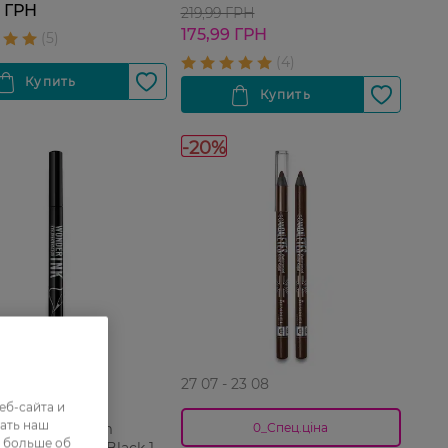
9 ГРН
219,99 ГРН
175,99 ГРН
-20%
27 07 - 23 08
еб-сайта и
ать наш
ка для глаз Rm
0_Спец.ціна
ь больше об
ink eyeliner 01-Black 1