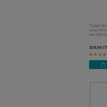
Пудра бр
лица Rimm
тон 002 Su
309,99 Г