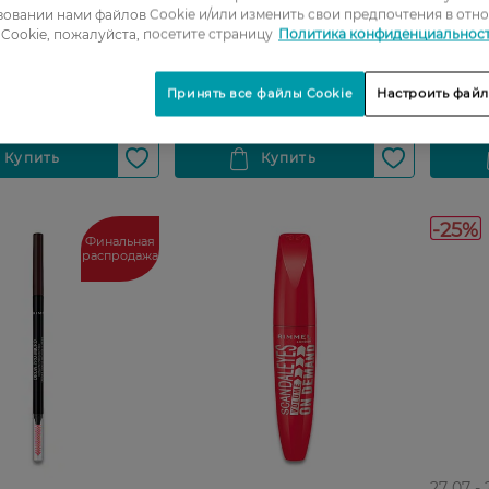
овании нами файлов Cookie и/или изменить свои предпочтения в отн
мл
Cookie, пожалуйста, посетите страницу
Политика конфиденциальнос
РН
299,99 ГРН
319,99
Принять все файлы Cookie
Настроить файл
-25%
Финальная
распродажа
27 07 -