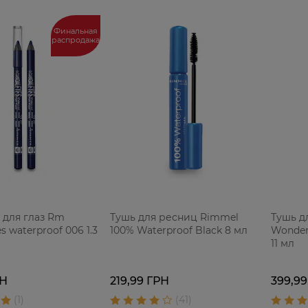
Финальная
распродажа
 для глаз Rm
Тушь для ресниц Rimmel
Тушь д
s waterproof 006 1.3
100% Waterproof Black 8 мл
Wonderf
11 мл
РН
219,99 ГРН
399,99