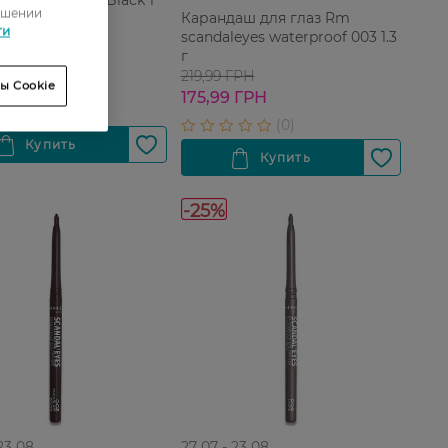
ошении
Карандаш для глаз Rm
ти
scandaleyes waterproof 003 1.3
г
 ГРН
219,99 ГРН
ы Cookie
175,99 ГРН
-25%
 23 08
27 07 - 23 08