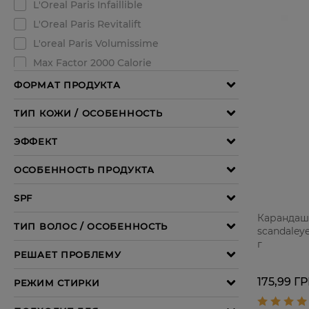
Карандаш
scandaleye
г
175,99 Г