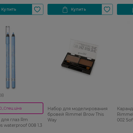
08
Набор для моделирования
Каранд
0_Спец.ціна
бровей Rimmel Brow This
Rimmel
 для глаз Rm
Way
002 Sof
s waterproof 008 1.3