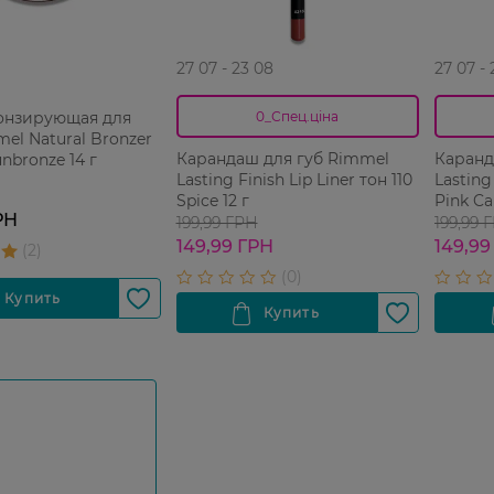
27 07 - 23 08
27 07 -
онзирующая для
0_Спец.ціна
el Natural Bronzer
Карандаш для губ Rimmel
Каранд
nbronze 14 г
Lasting Finish Lip Liner тон 110
Lasting
Spice 12 г
Pink Ca
РН
199,99 ГРН
199,99 
149,99 ГРН
149,99