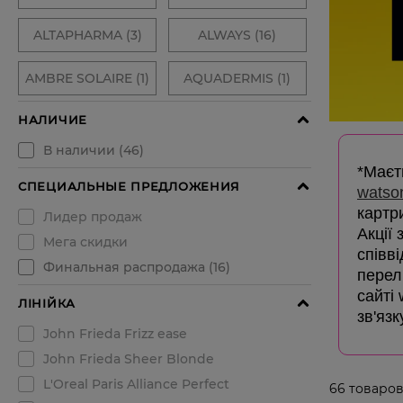
*Маєть
watso
картр
Акції
співв
перелі
сайті
зв'язк
66
товаров