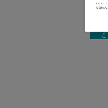
использ
файлов 
299,99 Г