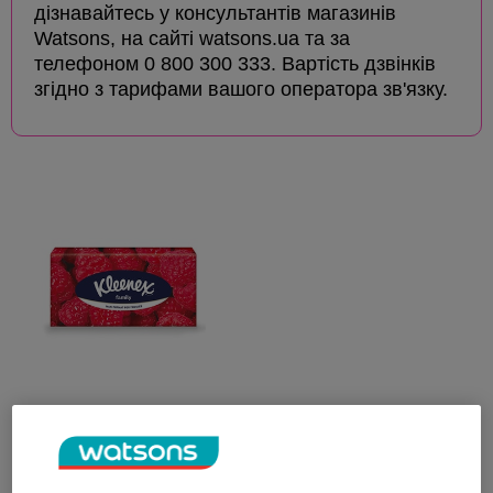
дізнавайтесь у консультантів магазинів
Watsons, на сайті watsons.ua та за
телефоном 0 800 300 333. Вартість дзвінків
згідно з тарифами вашого оператора зв'язку.
Салфетки бумажные
универсальные Kleenex
Family 150 шт