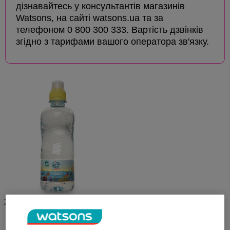
дізнавайтесь у консультантів магазинів
Watsons, на сайті watsons.ua та за
телефоном 0 800 300 333. Вартість дзвінків
згідно з тарифами вашого оператора зв'язку.
27 07 - 23 08
Вода негазированная Lucky
Day Для детей 330 мл