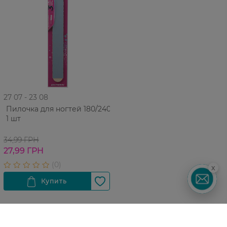
27 07 - 23 08
Пилочка для ногтей 180/240
1 шт
34,99 ГРН
27,99 ГРН
x
UA
RU