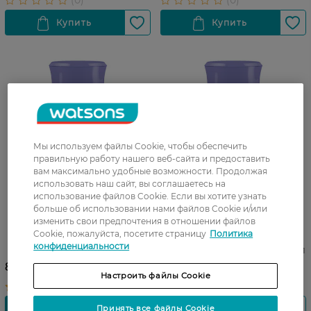
Мы используем файлы Cookie, чтобы обеспечить
правильную работу нашего веб-сайта и предоставить
вам максимально удобные возможности. Продолжая
использовать наш сайт, вы соглашаетесь на
использование файлов Cookie. Если вы хотите узнать
больше об использовании нами файлов Cookie и/или
изменить свои предпочтения в отношении файлов
Бальзам для волос
Бальзам для волос
Cookie, пожалуйста, посетите страницу
Политика
тонирующий Forte Vita
тонирующий Forte Vita
конфиденциальности
оттенок 8.66 Лавандовый
оттенок 4.0 Шоколад 150 мл
150 мл
89,99 ГРН
89,99 ГРН
Настроить файлы Cookie
Принять все файлы Cookie