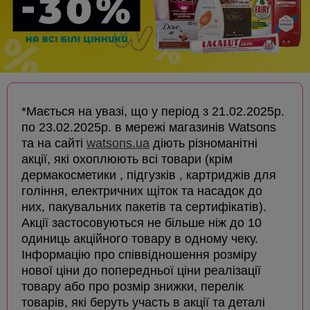
*Мається на увазі, що у період з 21.02.2025р.
по 23.02.2025р. в мережі магазинів Watsons
та на сайті
watsons.ua
діють різноманітні
акції, які охоплюють всі товари (крім
дермакосметики , підгузків , картриджів для
гоління, електричних щіток та насадок до
них, пакувальних пакетів та сертифікатів).
Акції застосовуються не більше ніж до 10
одиниць акційного товару в одному чеку.
Інформацію про співвідношення розміру
нової ціни до попередньої ціни реалізації
товару або про розмір знижки, перелік
товарів, які беруть участь в акції та деталі