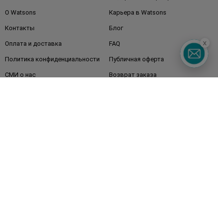
О Watsons
Карьера в Watsons
Контакты
Блог
x
Оплата и доставка
FAQ
Политика конфиденциальности
Публичная оферта
СМИ о нас
Возврат заказа
Подписывайтесь
на наши соцсети
и мессенджеры
Watsons в вашем смартфоне