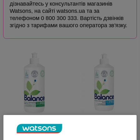
дізнавайтесь у консультантів магазинів
Watsons, на сайті watsons.ua та за
телефоном 0 800 300 333. Вартість дзвінків
згідно з тарифами вашого оператора зв'язку.
Средство для ручного
Средство для ручного
мытья посуды Balance с
мытья посуды Balance 450
экстрактом алоэ 450 мл
мл