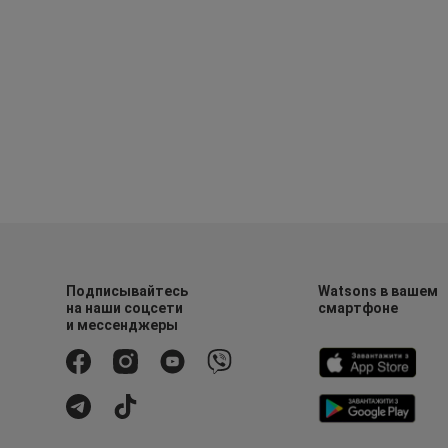
Подписывайтесь
Watsons в вашем
на наши соцсети
смартфоне
и мессенджеры