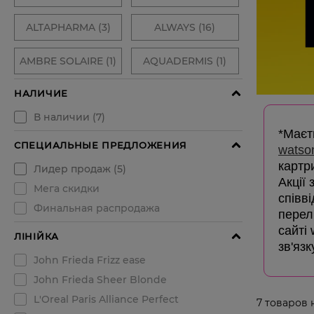
*Маєть
watso
картр
Акції
співв
перелі
сайті
зв'язк
7
товаров 