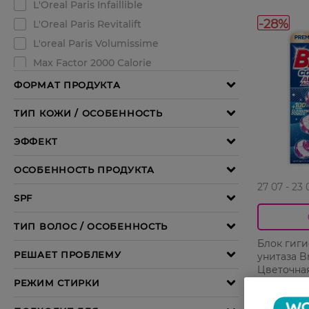
-28%
27 07 - 23 
Блок гиг
унитаза Br
Цветочная
248,99 ГР
179,99 Г