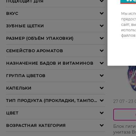
Мы испо
предос
сайт, в
-28%
использ
файлов 
27 07 - 23 
Блок гиг
унитаза B