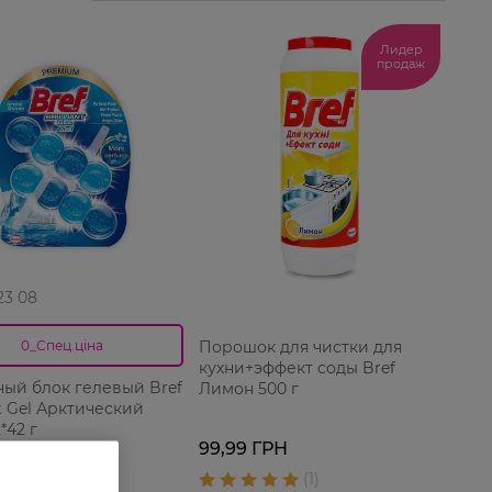
Лидер
продаж
 23 08
Порошок для чистки для
0_Спец.ціна
кухни+эффект соды Bref
ный блок гелевый Bref
Лимон 500 г
nt Gel Арктический
*42 г
99,99 ГРН
ГРН
 ГРН