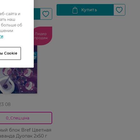
еб-сайта и
ать наш
ь больше об
ошении
Лидер
ти
продаж
ы Cookie
 23 08
0_Спец.ціна
ный блок Bref Цветная
аванда Дуопак 2х50 г