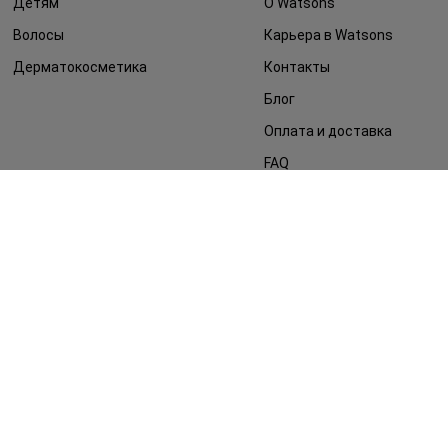
Детям
О Watsons
Волосы
Карьера в Watsons
Дерматокосметика
Контакты
Блог
Оплата и доставка
FAQ
Политика
конфиденциальности
Публичная оферта
СМИ о нас
Возврат заказа
©2014 - 2026. Условия использования сайта