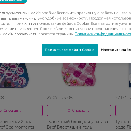
льзуем файлы Cookie, чтобы обеспечить правильную работу нашего в
тавить вам максимально удобные возможности. Продолжая использов
ы соглашаетесь на использование файлов Cookie. Если вы хотите узнат
-28%
-32%
овании нами файлов Cookie и/или изменить свои предпочтения в отн
Лидер
Cookie, пожалуйста, посетите страницу
Политика конфиденциальнос
продаж
Принять все файлы Cookie
Настроить файл
08
27 07 - 23 08
27 07 -
0_Спец.ціна
0_Спец.ціна
иенический для
Туалетный блок для унитаза
Туалет
ref Spa Moments
Bref Блестящий гель
вода Л