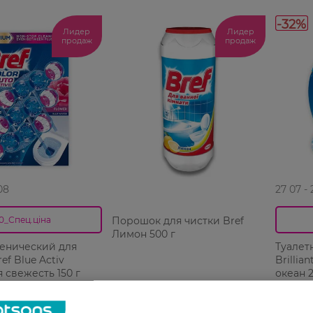
-32%
Лидер
Лидер
продаж
продаж
08
27 07 -
Порошок для чистки Bref
0_Спец.ціна
Лимон 500 г
иенический для
Туалет
ef Blue Activ
Brillia
 свежесть 150 г
океан 2
99,99 ГРН
Н
185,99 
РН
126,99