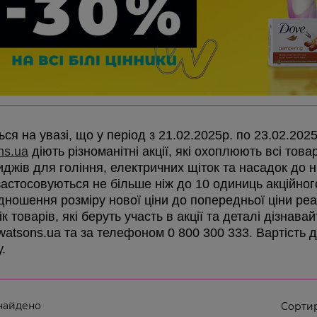
ся на увазі, що у період з 21.02.2025р. по 23.02.202
ns.ua
діють різноманітні акції, які охоплюють всі товар
иджів для гоління, електричних щіток та насадок до ни
 застосовуються не більше ніж до 10 одиниць акційно
ідношення розміру нової ціни до попередньої ціни реа
к товарів, які беруть участь в акції та деталі дізнав
 watsons.ua та за телефоном 0 800 300 333. Вартість 
у.
найдено
Сортир