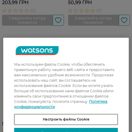
203,99 ГРН
50,99 ГРН
Мы используем файлы Cookie, чтобы обеспечить
правильную работу нашего веб-сайта и предоставить
вам максимально удобные возможности. Продолжая
использовать наш сайт, вы соглашаетесь на
использование файлов Cookie. Если вы хотите узнать
больше об использовании нами файлов Cookie и/или
изменить свои предпочтения в отношении файлов
Cookie, пожалуйста, посетите страницу
Политика
Порошок для детского
конфиденциальности
белья Teo Bebe 400 г
Настроить файлы Cookie
50,99 ГРН