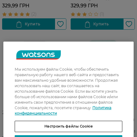
чувствительной кожи SPF
329,99 ГРН
329,99 ГРН
50+ 50 г
Мы используем файлы Cookie, чтобы обеспечить
правильную работу нашего веб-сайта и предоставить
вам максимально удобные возможности. Продолжая
использовать наш сайт, вы соглашаетесь на
использование файлов Cookie. Если вы хотите узнать
больше об использовании нами файлов Cookie и/или
изменить свои предпочтения в отношении файлов
Cookie, пожалуйста, посетите страницу
Политика
27 07 - 23 08
27 07 - 23 08
конфиденциальности
Солнцезащитный крем-
Солнцезащитный крем для
праймер Frudia Velvet Fit
лица Frudia What's Wrong?
Настроить файлы Cookie
Blurring Sun Primer SPF50+
Help Cicaderm Sun Cream 2 г