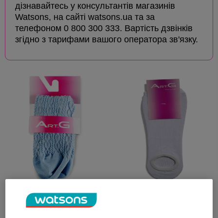
дізнавайтесь у консультантів магазинів
Watsons, на сайті watsons.ua та за
телефоном 0 800 300 333. Вартість дзвінків
згідно з тарифами вашого оператора зв'язку.
Носки заниженные ArtG
Носки женские ArtG WS0
№W81BACKGROUND001 23-
Classic
25 голубой