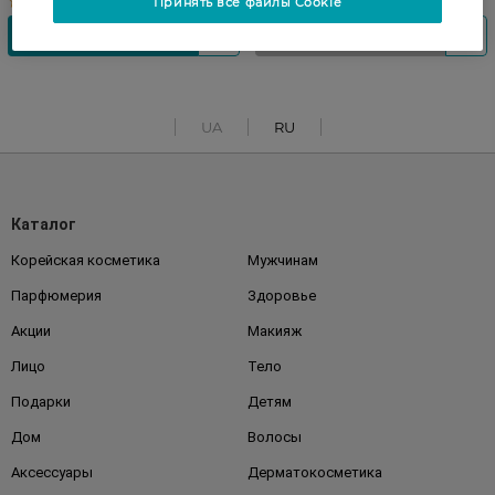
Принять все файлы Cookie
UA
RU
Каталог
Корейская косметика
Мужчинам
Парфюмерия
Здоровье
Акции
Макияж
Лицо
Тело
Подарки
Детям
Дом
Волосы
Аксессуары
Дерматокосметика