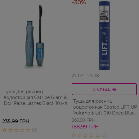
-30%
27 07 - 23 08
0_Спец.ціна
Тушь для ресниц
водостойкая Catrice Glam &
Тушь для ресниц
Doll False Lashes Black 10 мл
водостойкая Catrice LIFT UP
Volume & Lift 010 Deep Black
11 мл
269,99 ГРН
235,99 ГРН
188,99 ГРН