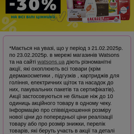
*Мається на увазі, що у період з 21.02.2025р.
по 23.02.2025р. в мережі магазинів Watsons
та на сайті
watsons.ua
діють різноманітні
акції, які охоплюють всі товари (крім
дермакосметики , підгузків , картриджів для
гоління, електричних щіток та насадок до
них, пакувальних пакетів та сертифікатів).
Акції застосовуються не більше ніж до 10
одиниць акційного товару в одному чеку.
Інформацію про співвідношення розміру
нової ціни до попередньої ціни реалізації
товару або про розмір знижки, перелік
товарів, які беруть участь в акції та деталі