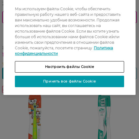
27 07 - 23 08
27 07 - 23 08
Мы используем файлы Cookie, чтобы обеспечить
правильную работу нашего веб-сайта и предоставить
0_Спец.ціна
0_Спец.ціна
вам максимально удобные возможности. Продолжая
использовать наш сайт, вы соглашаетесь на
Зубная паста Elmex для
Зубная паста Elmex Junior
использование файлов Cookie. Если вы хотите узнать
детей от 0 до 6 лет 50 мл
для детей 6-12 лет, от
больше об использовании нами файлов Cookie и/или
кариеса 75 мл
изменить свои предпочтения в отношении файлов
178,99 ГРН
182,99 ГРН
Cookie, пожалуйста, посетите страницу
Политика
конфиденциальности
142,99 ГРН
146,49 ГРН
Настроить файлы Cookie
Принять все файлы Cookie
-20%