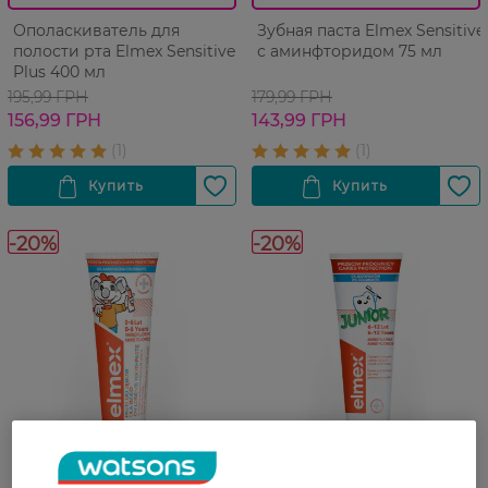
Ополаскиватель для
Зубная паста Elmex Sensitive
полости рта Elmex Sensitive
с аминфторидом 75 мл
Plus 400 мл
195,99 ГРН
179,99 ГРН
156,99 ГРН
143,99 ГРН
-20%
-20%