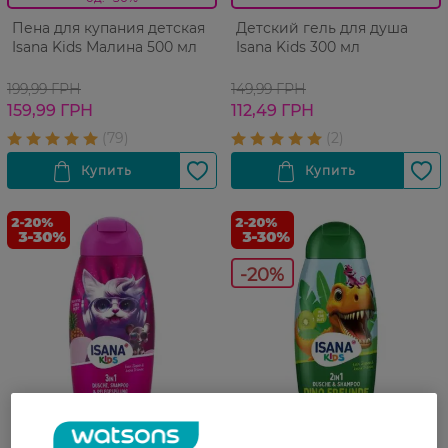
Пена для купания детская
Детский гель для душа
Isana Kids Малина 500 мл
Isana Kids 300 мл
199,99 ГРН
149,99 ГРН
159,99 ГРН
112,49 ГРН
-20%