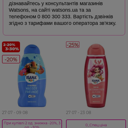
дізнавайтесь у консультантів магазинів
Watsons, на сайті watsons.ua та за
телефоном 0 800 300 333. Вартість дзвінків
згідно з тарифами вашого оператора зв'язку.
-25%
-20%
27 07 - 09 08
27 07 - 23 08
При купівлі 2 од. знижка -20%, 3
0_Спец.ціна
од. -30%