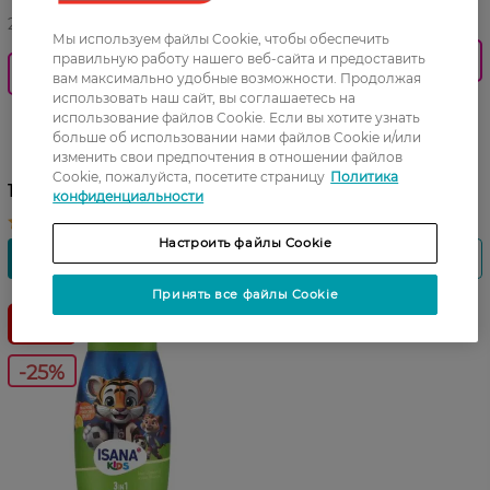
27 07 - 09 08
27 07 - 09 08
Мы используем файлы Cookie, чтобы обеспечить
При купівлі 2 од. знижка -20%, 3
правильную работу нашего веб-сайта и предоставить
При купівлі 2 од. знижка -20%, 3
од. -30%
вам максимально удобные возможности. Продолжая
од. -30%
использовать наш сайт, вы соглашаетесь на
Детский гель для душа
Детский гель для душа и
использование файлов Cookie. Если вы хотите узнать
Isana Kids 2в1 Dino 300 мл
больше об использовании нами файлов Cookie и/или
шампунь Isana Kids 300 мл
изменить свои предпочтения в отношении файлов
149,99 ГРН
Cookie, пожалуйста, посетите страницу
Политика
149,99 ГРН
119,99 ГРН
конфиденциальности
Настроить файлы Cookie
Принять все файлы Cookie
-25%