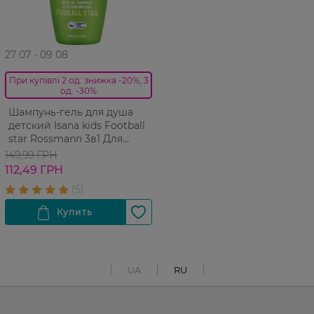
27 07 - 09 08
При купівлі 2 од. знижка -20%, 3
од. -30%
Шампунь-гель для душа
детский Isana kids Football
star Rossmann 3в1 Для
детей 300 мл
149,99 ГРН
112,49 ГРН
UA
RU