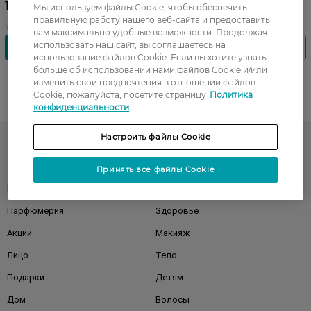
Treatment 300 г
179,99 ГРН
Мы используем файлы Cookie, чтобы обеспечить
правильную работу нашего веб-сайта и предоставить
вам максимально удобные возможности. Продолжая
использовать наш сайт, вы соглашаетесь на
использование файлов Cookie. Если вы хотите узнать
больше об использовании нами файлов Cookie и/или
изменить свои предпочтения в отношении файлов
Cookie, пожалуйста, посетите страницу
Политика
UA
RU
конфиденциальности
Настроить файлы Cookie
Каталог
Принять все файлы Cookie
Корейская косметика
Мужчинам
Парфюмерия
Здоровье
Акции
Макияж
Лицо
Тело
Подарки
Детям
Дом
Волосы