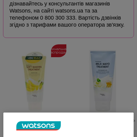
дізнавайтесь у консультантів магазинів
Watsons, на сайті watsons.ua та за
телефоном 0 800 300 333. Вартість дзвінків
згідно з тарифами вашого оператора зв'язку.
Финальная
распродажа
Бальзам для сухих волос
Бальзам для поврежденных
Welcos Forest Story Soft
волос Welcos Forest Story
Banana Treatment 300 г
Food Recipe Milk Mayo