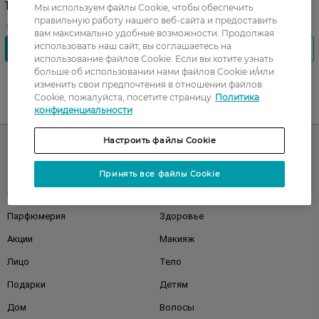
175,99 ГРН
106,99 ГРН
Мы используем файлы Cookie, чтобы обеспечить
правильную работу нашего веб-сайта и предоставить
вам максимально удобные возможности. Продолжая
использовать наш сайт, вы соглашаетесь на
использование файлов Cookie. Если вы хотите узнать
больше об использовании нами файлов Cookie и/или
изменить свои предпочтения в отношении файлов
Cookie, пожалуйста, посетите страницу
Политика
UA
RU
конфиденциальности
Настроить файлы Cookie
Каталог
Принять все файлы Cookie
Корейская косметика
Мужчинам
Парфюмерия
Здоровье
Акции
Макияж
Лицо
Тело
Подарки
Детям
Дом
Волосы