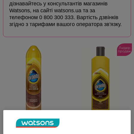
дізнавайтесь у консультантів магазинів
Watsons, на сайті watsons.ua та за
телефоном 0 800 300 333. Вартість дзвінків
згідно з тарифами вашого оператора зв'язку.
Лидер
продаж
Аэрозоль для мебели
Полироль для мебели
Pronto Классик Блеск 250
Pronto Лимон 300 мл
мл