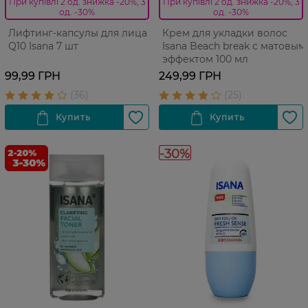
При купівлі 2 од. знижка -20%, 3
При купівлі 2 од. знижка -20%, 3
од. -30%
од. -30%
Лифтинг-капсулы для лица
Крем для укладки волос
Q10 Isana 7 шт
Isana Beach break с матовым
эффектом 100 мл
99,99 ГРН
249,99 ГРН
-30%