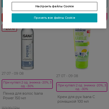
Настроить файлы Cookie
Лидер
Принять все файлы Cookie
продаж
-20%
27 07 - 09 08
27 07 - 09 08
При купівлі 2 од. знижка -20%, 3
При купівлі 2 од. знижка -20%, 3
од. -30%
од. -30%
Пенка для волос Isana
Крем для рук Isana С
Power 150 мл
ромашкой 100 мл
159,99 ГРН