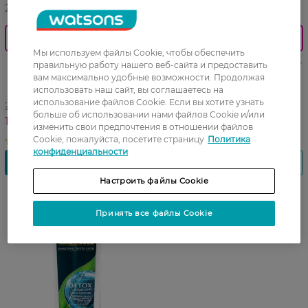
27 07 - 23 08
27 07 - 23 08
0_Спец.ціна
0_Спец.ціна
Мы используем файлы Cookie, чтобы обеспечить
Шампунь для женщин
Шампунь для женщин Clear
правильную работу нашего веб-сайта и предоставить
против перхоти Clear
Интенсивное увлажнение
вам максимально удобные возможности. Продолжая
использовать наш сайт, вы соглашаетесь на
Защита от выпадения волос
против перхоти 360 мл
использование файлов Cookie. Если вы хотите узнать
360 мл
249,99 ГРН
252,99 ГРН
больше об использовании нами файлов Cookie и/или
187,49 ГРН
189,49 ГРН
изменить свои предпочтения в отношении файлов
Cookie, пожалуйста, посетите страницу
Политика
конфиденциальности
Настроить файлы Cookie
Принять все файлы Cookie