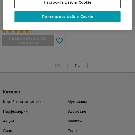
Настроить файлы Cookie
Порошок стиральный для
цветного белья Domol
Floral Freshness 1.35 кг
Принять все файлы Cookie
UA
RU
Каталог
Корейская косметика
Мужчинам
Парфюмерия
Здоровье
Акции
Макияж
Лицо
Тело