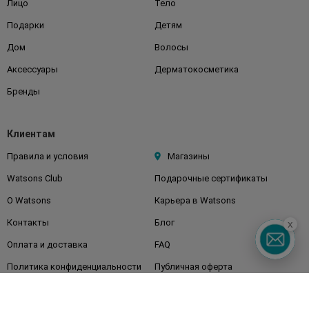
Лицо
Тело
Подарки
Детям
Дом
Волосы
Аксессуары
Дерматокосметика
Бренды
Клиентам
Правила и условия
Магазины
Watsons Club
Подарочные сертификаты
О Watsons
Карьера в Watsons
Контакты
Блог
x
Оплата и доставка
FAQ
Политика конфиденциальности
Публичная оферта
СМИ о нас
Возврат заказа