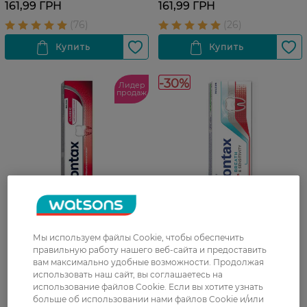
161,99 ГРН
161,99 ГРН
-30%
Лидер
продаж
Мы используем файлы Cookie, чтобы обеспечить
27 07 - 23 08
правильную работу нашего веб-сайта и предоставить
Зубная паста Parodontax
Зубна паста Parodontax
вам максимально удобные возможности. Продолжая
Классический уход 75 мл
Gum+Breath & Sensitivity 75
использовать наш сайт, вы соглашаетесь на
мл
использование файлов Cookie. Если вы хотите узнать
больше об использовании нами файлов Cookie и/или
230,99 ГРН