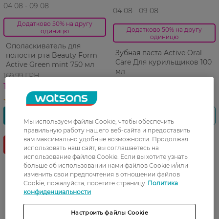
04 08 - 09 08
04 08 - 09 08
Додатково 50% на другу
Додатково 50% на другу
одиницю
одиницю
Ополаскиватель для
Зубная паста Active Oral
полости рта Beauty Form
Care Для курильщиков 100
Active Green mint 750 мл
мл
169,99 ГРН
129,99 ГРН
118,99 ГРН
Мы используем файлы Cookie, чтобы обеспечить
правильную работу нашего веб-сайта и предоставить
вам максимально удобные возможности. Продолжая
Лидер
использовать наш сайт, вы соглашаетесь на
продаж
использование файлов Cookie. Если вы хотите узнать
больше об использовании нами файлов Cookie и/или
изменить свои предпочтения в отношении файлов
Cookie, пожалуйста, посетите страницу
Политика
конфиденциальности
Настроить файлы Cookie