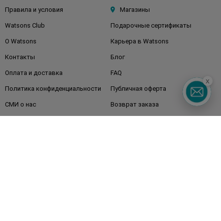
Правила и условия
Магазины
Watsons Club
Подарочные сертификаты
О Watsons
Карьера в Watsons
Контакты
Блог
Оплата и доставка
FAQ
x
Политика конфиденциальности
Публичная оферта
СМИ о нас
Возврат заказа
Подписывайтесь
на наши соцсети
и мессенджеры
Watsons в вашем смартфоне