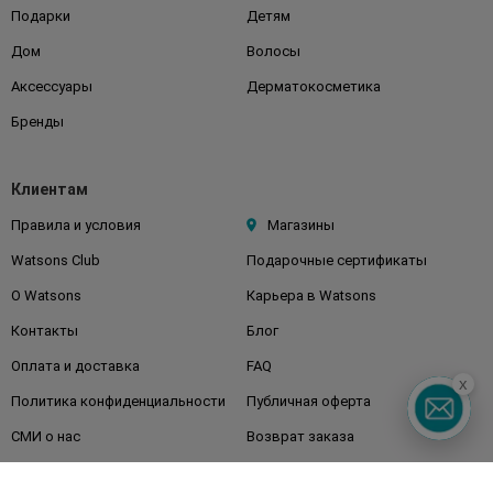
Подарки
Детям
Дом
Волосы
Аксессуары
Дерматокосметика
Бренды
Клиентам
Правила и условия
Магазины
Watsons Club
Подарочные сертификаты
О Watsons
Карьера в Watsons
Контакты
Блог
Оплата и доставка
FAQ
x
Политика конфиденциальности
Публичная оферта
СМИ о нас
Возврат заказа