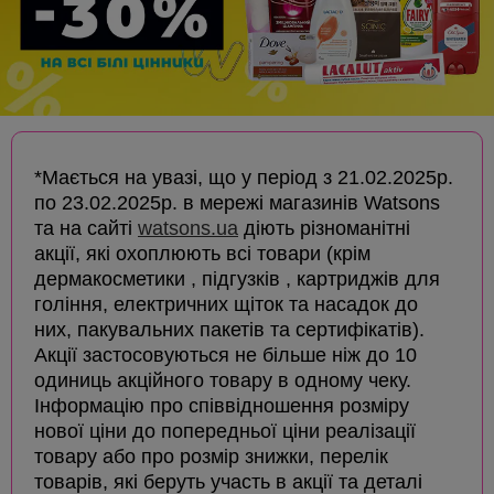
*Мається на увазі, що у період з 21.02.2025р.
по 23.02.2025р. в мережі магазинів Watsons
та на сайті
watsons.ua
діють різноманітні
акції, які охоплюють всі товари (крім
дермакосметики , підгузків , картриджів для
гоління, електричних щіток та насадок до
них, пакувальних пакетів та сертифікатів).
Акції застосовуються не більше ніж до 10
одиниць акційного товару в одному чеку.
Інформацію про співвідношення розміру
нової ціни до попередньої ціни реалізації
товару або про розмір знижки, перелік
товарів, які беруть участь в акції та деталі