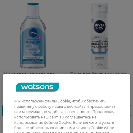
Мицеллярная вода для
Пена для бритья мужская
снятия макияжа Nivea Micell
Nivea Men восстанавливает
Air Дыхание кожи для
для чувствительной кожи
нормальной и
без содержания спирта 200
178,99 ГРН
179,99 ГРН
комбинированной кожи
мл
Мы используем файлы Cookie, чтобы обеспечить
400 мл
правильную работу нашего веб-сайта и предоставить
вам максимально удобные возможности. Продолжая
использовать наш сайт, вы соглашаетесь на
использование файлов Cookie. Если вы хотите узнать
больше об использовании нами файлов Cookie и/или