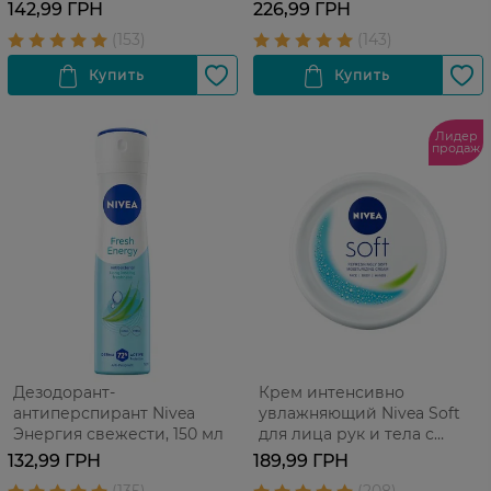
мл
142,99 ГРН
226,99 ГРН
Лидер
продаж
Дезодорант-
Крем интенсивно
антиперспирант Nivea
увлажняющий Nivea Soft
Энергия свежести, 150 мл
для лица рук и тела с
маслом жожоба и
132,99 ГРН
189,99 ГРН
витамином Е 200 мл