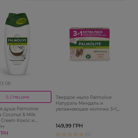
 23 08
Твердое мыло Palmolive
0_Спец.ціна
Натурэль Миндаль и
ля душа Palmolive
увлажнающее молочко 3+1,
s Coconut & Milk
90 г
 Cream Кокос и
149,99 ГРН
о 250 мл
РН
ГРН