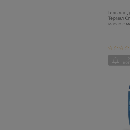
Гель для 
Термал С
масло с 
250 мл