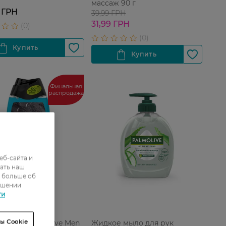
массаж 90 г
 ГРН
39,99 ГРН
31,99 ГРН
Финальная
распродажа
еб-сайта и
ать наш
ь больше об
ошении
ти
ы Cookie
ля душа Palmolive Men
Жидкое мыло для рук