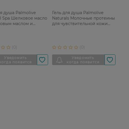
ля душа Palmolive
Гель для душа Palmolive
l Spa Шелковое масло
Naturals Молочные протеины
совым маслом и
для чувствительной кожи
ой 250 мл
500 мл