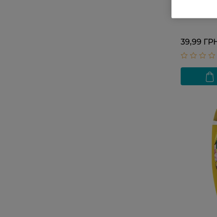
Naturals M
Оливка и 
39,99 ГР