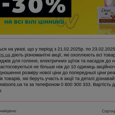
ся на увазі, що у період з 21.02.2025р. по 23.02.202
ns.ua
діють різноманітні акції, які охоплюють всі товар
иджів для гоління, електричних щіток та насадок до ни
 застосовуються не більше ніж до 10 одиниць акційно
ідношення розміру нової ціни до попередньої ціни реа
к товарів, які беруть участь в акції та деталі дізнав
 watsons.ua та за телефоном 0 800 300 333. Вартість 
у.
 найдено
Сортир