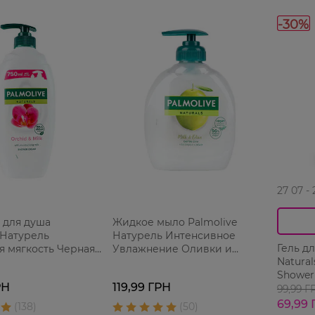
-30%
27 07 -
 для душа
Жидкое мыло Palmolive
 Натурель
Натурель Интенсивное
Гель д
я мягкость Черная
Увлажнение Оливки и
Natural
и Увлажняющее
Увлажняющее молочко 300
Shower
 дозатором 750 мл
мл
РН
119,99 ГРН
молочк
99,99 Г
69,99 