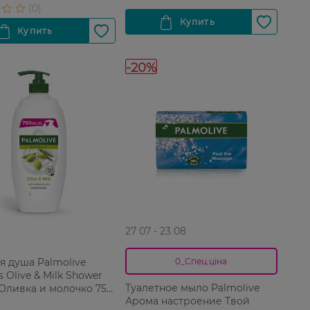
-20%
27 07 - 23 08
ля душа Palmolive
0_Спец.ціна
s Olive & Milk Shower
Туалетное мыло Palmolive
Оливка и молочко 750
Арома настроение Твой