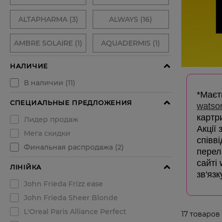
*Маєть
watso
картр
Акції
співв
перелі
сайті
зв'язк
17
товаров