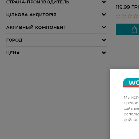
119,99 ГР
Мы испо
предос
сайт, в
использ
файлов 
Туалетное