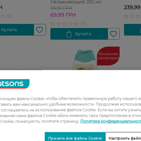
Увлажняющий 250 мл
Н
239,99
99,99 ГРН
69,99 ГРН
Финальная
распродажа
льзуем файлы Cookie, чтобы обеспечить правильную работу нашего в
тавить вам максимально удобные возможности. Продолжая использов
ы соглашаетесь на использование файлов Cookie. Если вы хотите узнат
овании нами файлов Cookie и/или изменить свои предпочтения в отн
Cookie, пожалуйста, посетите страницу
Политика конфиденциальнос
Принять все файлы Cookie
Настроить файл
 мыло Palmolive
Гель для душа Palmolive
Гель д