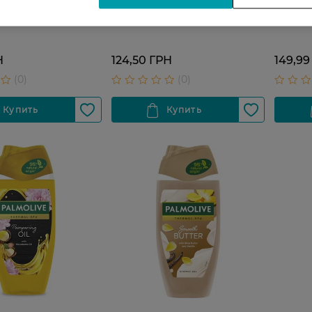
oisture Care
Смузи Освежающий Персик,
Sport 
Молочко 90 г
500 мл
листье
Н
124,50 ГРН
149,99