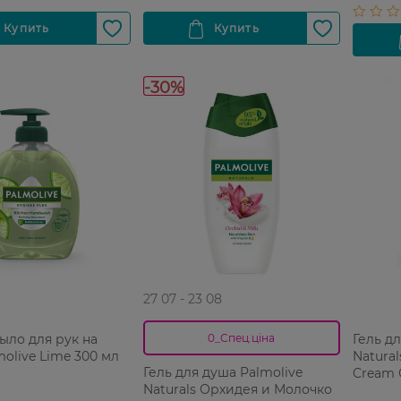
-30%
27 07 - 23 08
ыло для рук на
Гель д
0_Спец.ціна
molive Lime 300 мл
Natural
Гель для душа Palmolive
Cream 
Naturals Орхидея и Молочко
мл