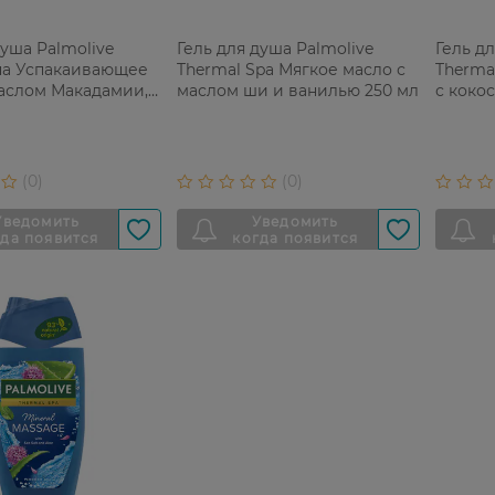
душа Palmolive
Гель для душа Palmolive
Гель д
па Успакаивающее
Thermal Spa Мягкое масло с
Therma
маслом Макадамии,
маслом ши и ванилью 250 мл
с коко
лаванд