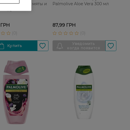
Эфирные масла мяты и
Palmolive Aloe Vera 300 мл
в кедра 500 мл
 ГРН
87,99 ГРН