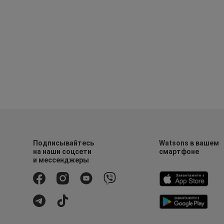
Подписывайтесь
Watsons в вашем
на наши соцсети
смартфоне
и мессенджеры