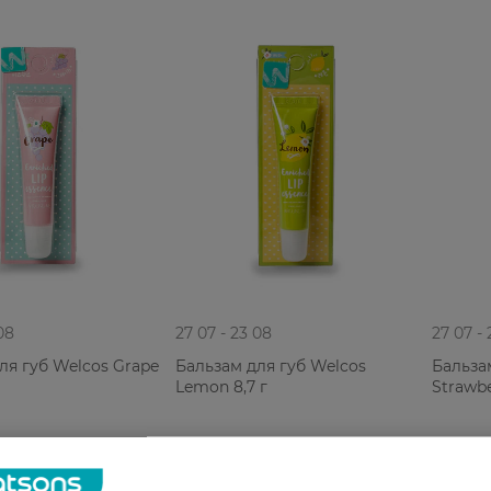
08
27 07 - 23 08
27 07 -
ля губ Welcos Grape
Бальзам для губ Welcos
Бальза
Lemon 8,7 г
Strawbe
РН
142,99 ГРН
142,99