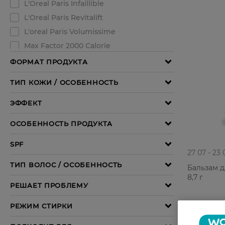
27 07 - 23 
Бальзам д
8,7 г
142,99 Г