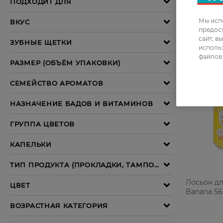
Мы испо
предос
сайт, в
использ
файлов 
Лосьон дл
Banana 56