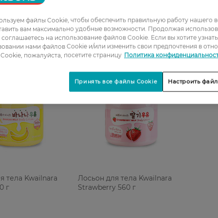
льзуем файлы Cookie, чтобы обеспечить правильную работу нашего в
тавить вам максимально удобные возможности. Продолжая использов
ы соглашаетесь на использование файлов Cookie. Если вы хотите узнат
овании нами файлов Cookie и/или изменить свои предпочтения в отн
Cookie, пожалуйста, посетите страницу
Политика конфиденциальнос
Принять все файлы Cookie
Настроить файл
я тела Kwailnara
Лосьон для тела Kwailnara
0 г
Strawberry 560 г