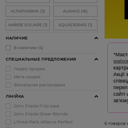
*Маєть
watso
картр
Акції
співв
перелі
сайті
зв'язк
6
товаров 