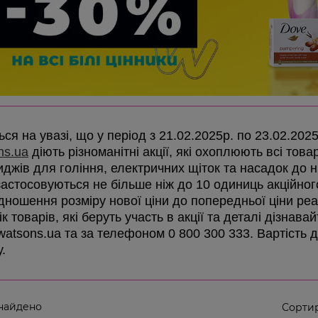
ся на увазі, що у період з 21.02.2025р. по 23.02.202
ns.ua
діють різноманітні акції, які охоплюють всі товар
иджів для гоління, електричних щіток та насадок до ни
 застосовуються не більше ніж до 10 одиниць акційно
ідношення розміру нової ціни до попередньої ціни реа
к товарів, які беруть участь в акції та деталі дізнав
 watsons.ua та за телефоном 0 800 300 333. Вартість 
у.
найдено
Сортир