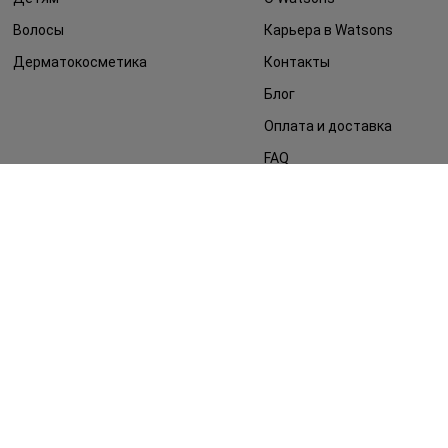
Волосы
Карьера в Watsons
Дерматокосметика
Контакты
Блог
Оплата и доставка
FAQ
Политика
конфиденциальности
Публичная оферта
СМИ о нас
Возврат заказа
©2014 - 2026. Условия использования сайта