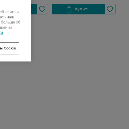
еб-сайта и
ать наш
ь больше об
ошении
ти
ы Cookie