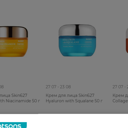
08
27 07 - 23 08
27 07 -
лица Skin627
Крем для лица Skin627
Крем д
th Niacinamide 50 г
Hyaluron with Squalane 50 г
Collage
РН
299,99 ГРН
299,99