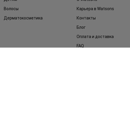
Волосы
Карьера в Watsons
Дерматокосметика
Контакты
Блог
Оплата и доставка
FAQ
Политика
конфиденциальности
Публичная оферта
СМИ о нас
Возврат заказа
©2014 - 2026. Условия использования сайта