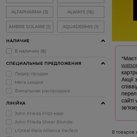
*Маєть
watso
картр
Акції
співв
перелі
сайті
зв'язк
8
товаров 