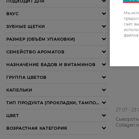
Мы испо
предос
сайт, в
использ
файлов 
27 07 - 23 
Сыворотка
Collagen w