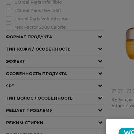
27 07 - 23 
Крем для 
Vitamin wi
299,99 Г