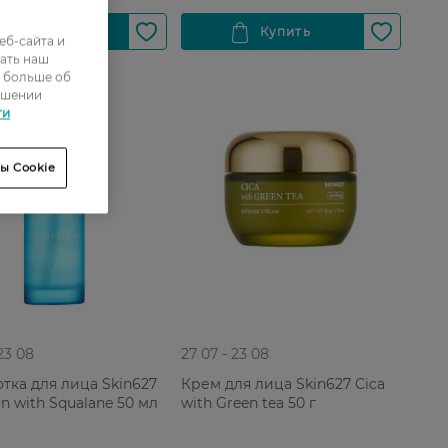
еб-сайта и
ать наш
ь больше об
ошении
ти
ы Cookie
 23 08
27 07 - 23 08
тка для лица Skin627
Крем для лица Skin627 Cica
n with Squalane 50 мл
with Green tea 50 г