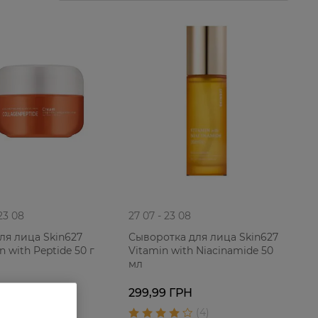
 23 08
27 07 - 23 08
ля лица Skin627
Сыворотка для лица Skin627
n with Peptide 50 г
Vitamin with Niacinamide 50
мл
 ГРН
299,99 ГРН