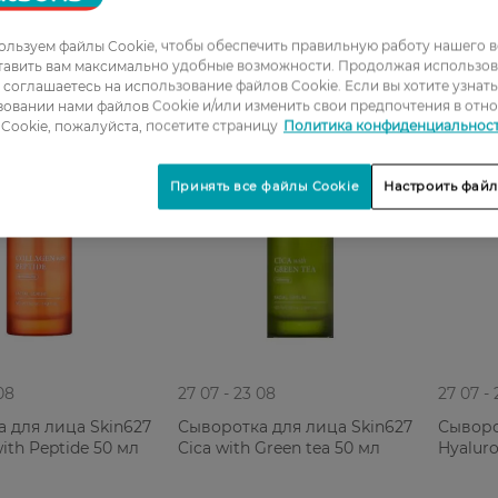
льзуем файлы Cookie, чтобы обеспечить правильную работу нашего в
тавить вам максимально удобные возможности. Продолжая использов
ы соглашаетесь на использование файлов Cookie. Если вы хотите узнат
овании нами файлов Cookie и/или изменить свои предпочтения в отн
Cookie, пожалуйста, посетите страницу
Политика конфиденциальнос
Принять все файлы Cookie
Настроить файл
08
27 07 - 23 08
27 07 -
 для лица Skin627
Сыворотка для лица Skin627
Сыворо
ith Peptide 50 мл
Cica with Green tea 50 мл
Hyaluro