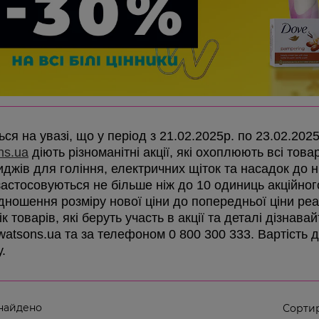
ся на увазі, що у період з 21.02.2025р. по 23.02.202
ns.ua
діють різноманітні акції, які охоплюють всі товар
иджів для гоління, електричних щіток та насадок до ни
 застосовуються не більше ніж до 10 одиниць акційно
ідношення розміру нової ціни до попередньої ціни реа
к товарів, які беруть участь в акції та деталі дізнав
 watsons.ua та за телефоном 0 800 300 333. Вартість 
у.
найдено
Сортир