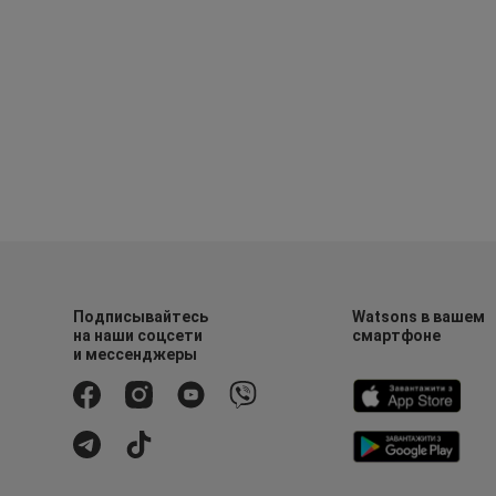
Подписывайтесь
Watsons в вашем
на наши соцсети
смартфоне
и мессенджеры