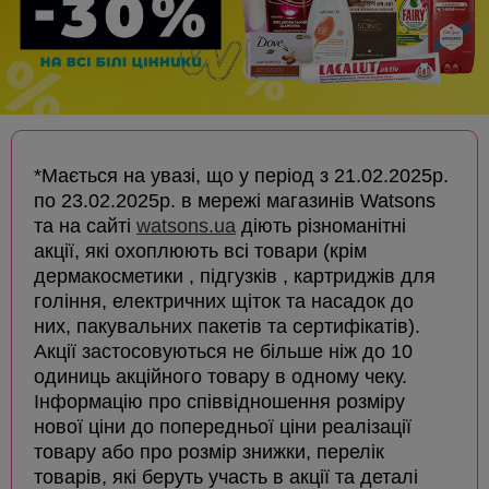
*Мається на увазі, що у період з 21.02.2025р.
по 23.02.2025р. в мережі магазинів Watsons
та на сайті
watsons.ua
діють різноманітні
акції, які охоплюють всі товари (крім
дермакосметики , підгузків , картриджів для
гоління, електричних щіток та насадок до
них, пакувальних пакетів та сертифікатів).
Акції застосовуються не більше ніж до 10
одиниць акційного товару в одному чеку.
Інформацію про співвідношення розміру
нової ціни до попередньої ціни реалізації
товару або про розмір знижки, перелік
товарів, які беруть участь в акції та деталі