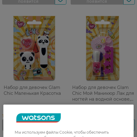
Набор для девочек Glam
Набор для девочек Glam
Chic Маленькая Красотка
Chic Мой Маникюр Лак для
ногтей на водной основе,
5,5 г+Сепаратор+Коблучка
Мы используем файлы Cookie, чтобы обеспечить