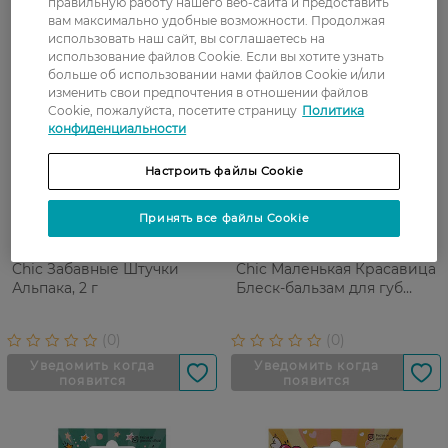
правильную работу нашего веб-сайта и предоставить
вам максимально удобные возможности. Продолжая
использовать наш сайт, вы соглашаетесь на
использование файлов Cookie. Если вы хотите узнать
больше об использовании нами файлов Cookie и/или
изменить свои предпочтения в отношении файлов
Cookie, пожалуйста, посетите страницу
Политика
конфиденциальности
Настроить файлы Cookie
Принять все файлы Cookie
Блеск-бальзам для губ Glam
Набор для девочек Glam
Chic Забавные Штучки
Chic Маленькая Красавица
Альпака, 2 г
Блеск-бальзам для губ
Звездочка, 2,5 г+Тени для
век, 3,5 г