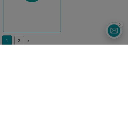
x
UA
RU
Каталог
Корейская косметика
Мужчинам
Парфюмерия
Здоровье
Акции
Макияж
Лицо
Тело