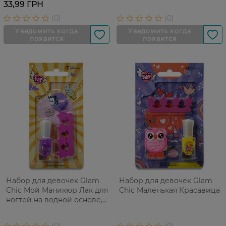
Сердце, 3 г+Помада-
г+Пилочка для полировки
33,99 ГРН
бальзам для губ, 2
ногтей
г+Каблучка
Набор для девочек Glam
Набор для девочек Glam
Chic Мой Маникюр Лак для
Chic Маленькая Красавица
ногтей на водной основе,
5,5 г+Сепаратор+Коблучка